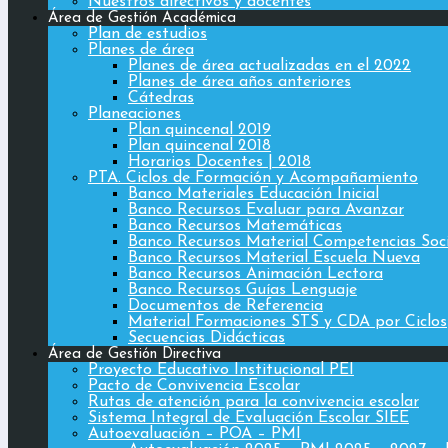
Nuestros directivos y docentes
Área de Gestión Académica
Plan de estudios
Planes de área
Planes de área actualizadas en el 2022
Planes de área años anteriores
Cátedras
Planeaciones
Plan quincenal 2019
Plan quincenal 2018
Horarios Docentes | 2018
PTA. Ciclos de Formación y Acompañamiento
Banco Materiales Educación Inicial
Banco Recursos Evaluar para Avanzar
Banco Recursos Matemáticas
Banco Recursos Material Competencias Soc
Banco Recursos Material Escuela Nueva
Banco Recursos Animación Lectora
Banco Recursos Guías Lenguaje
Documentos de Referencia
Material Formaciones STS y CDA por Ciclos
Secuencias Didácticas
Área de Gestión Directiva
Proyecto Educativo Institucional PEI
Pacto de Convivencia Escolar
Rutas de atención para la convivencia escolar
Sistema Integral de Evaluación Escolar SIEE
Autoevaluación – POA – PMI