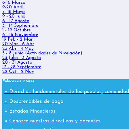
6-16 Marzo
9-20 Abril
7 -18 Mayo
9 - 20 Julio
6 - 17 Agosto
3 - 14 Septiembre
1 - 19 Octubre
6 - 16 Noviembre
19 Feb - 2 Mar
20 Mar - 6 Abr
23 Abr - 4 May
5 - 8 Junio (Actividades de Nivelación)
23 Julio - 3 Agosto
20 - 31 Agosto
17 - 28 Septiembre
22 Oct - 2 Nov
Enlaces de interés
» Derechos fundamentales de los pueblos, comunidad
» Desprendibles de pago
» Estados Financieros
» Conozca nuestros directivos y docentes