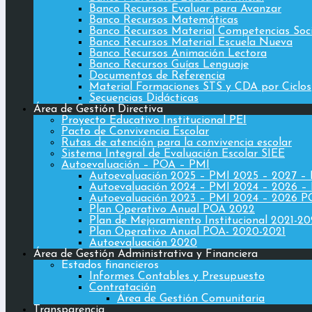
Banco Recursos Evaluar para Avanzar
Banco Recursos Matemáticas
Banco Recursos Material Competencias Soc
Banco Recursos Material Escuela Nueva
Banco Recursos Animación Lectora
Banco Recursos Guías Lenguaje
Documentos de Referencia
Material Formaciones STS y CDA por Ciclos
Secuencias Didácticas
Área de Gestión Directiva
Proyecto Educativo Institucional PEI
Pacto de Convivencia Escolar
Rutas de atención para la convivencia escolar
Sistema Integral de Evaluación Escolar SIEE
Autoevaluación – POA – PMI
Autoevaluación 2025 – PMI 2025 – 2027 –
Autoevaluación 2024 – PMI 2024 – 2026 –
Autoevaluación 2023 – PMI 2024 – 2026 
Plan Operativo Anual POA 2022
Plan de Mejoramiento Institucional 2021-2
Plan Operativo Anual POA- 2020-2021
Autoevaluación 2020
Área de Gestión Administrativa y Financiera
Estados financieros
Informes Contables y Presupuesto
Contratación
Área de Gestión Comunitaria
Transparencia