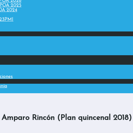
 POA 2026
 POA 2025
POA 2024
023PMI
aciones
anía
Amparo Rincón (Plan quincenal 2018)