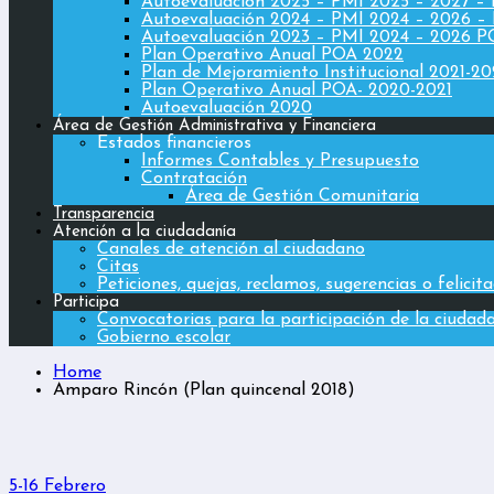
Autoevaluación 2025 – PMI 2025 – 2027 –
Autoevaluación 2024 – PMI 2024 – 2026 –
Autoevaluación 2023 – PMI 2024 – 2026 
Plan Operativo Anual POA 2022
Plan de Mejoramiento Institucional 2021-2
Plan Operativo Anual POA- 2020-2021
Autoevaluación 2020
Área de Gestión Administrativa y Financiera
Estados financieros
Informes Contables y Presupuesto
Contratación
Área de Gestión Comunitaria
Transparencia
Atención a la ciudadanía
Canales de atención al ciudadano
Citas
Peticiones, quejas, reclamos, sugerencias o felicit
Participa
Convocatorias para la participación de la ciudad
Gobierno escolar
Home
Amparo Rincón (Plan quincenal 2018)
5-16 Febrero