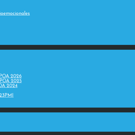
ioemocionales
 POA 2026
 POA 2025
POA 2024
023PMI