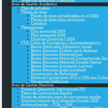
Nuestros directivos y docentes
Área de Gestión Académica
Plan de estudios
Planes de área
Planes de área actualizadas en el 2022
Planes de área años anteriores
Cátedras
Planeaciones
Plan quincenal 2019
Plan quincenal 2018
Horarios Docentes | 2018
PTA. Ciclos de Formación y Acompañamiento
Banco Materiales Educación Inicial
Banco Recursos Evaluar para Avanzar
Banco Recursos Matemáticas
Banco Recursos Material Competencias Soc
Banco Recursos Material Escuela Nueva
Banco Recursos Animación Lectora
Banco Recursos Guías Lenguaje
Documentos de Referencia
Material Formaciones STS y CDA por Ciclos
Secuencias Didácticas
Área de Gestión Directiva
Proyecto Educativo Institucional PEI
Pacto de Convivencia Escolar
Rutas de atención para la convivencia escolar
Sistema Integral de Evaluación Escolar SIEE
Autoevaluación – POA – PMI