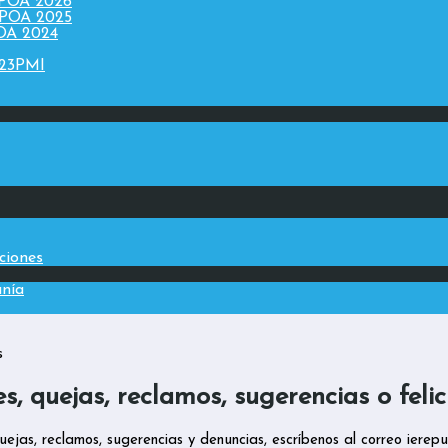
 POA 2026
 POA 2025
POA 2024
023PMI
aciones
anía
s
es, quejas, reclamos, sugerencias o felic
quejas, reclamos, sugerencias y denuncias, escríbenos al correo ier