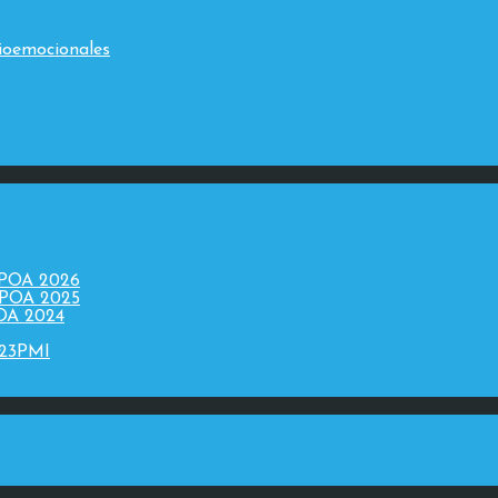
ioemocionales
 POA 2026
 POA 2025
POA 2024
023PMI