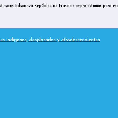
nstitución Educativa República de Francia siempre estamos para esc
es indígenas, desplazadas y afrodescendientes