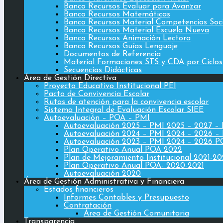
Banco Recursos Evaluar para Avanzar
Banco Recursos Matemáticas
Banco Recursos Material Competencias Soc
Banco Recursos Material Escuela Nueva
Banco Recursos Animación Lectora
Banco Recursos Guías Lenguaje
Documentos de Referencia
Material Formaciones STS y CDA por Ciclos
Secuencias Didácticas
Área de Gestión Directiva
Proyecto Educativo Institucional PEI
Pacto de Convivencia Escolar
Rutas de atención para la convivencia escolar
Sistema Integral de Evaluación Escolar SIEE
Autoevaluación – POA – PMI
Autoevaluación 2025 – PMI 2025 – 2027 –
Autoevaluación 2024 – PMI 2024 – 2026 –
Autoevaluación 2023 – PMI 2024 – 2026 
Plan Operativo Anual POA 2022
Plan de Mejoramiento Institucional 2021-2
Plan Operativo Anual POA- 2020-2021
Autoevaluación 2020
Área de Gestión Administrativa y Financiera
Estados financieros
Informes Contables y Presupuesto
Contratación
Área de Gestión Comunitaria
Transparencia