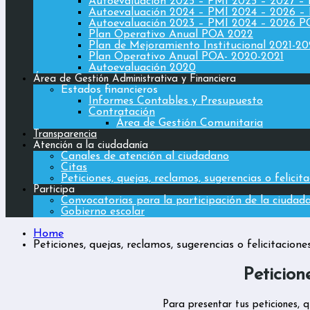
Autoevaluación 2025 – PMI 2025 – 2027 –
Autoevaluación 2024 – PMI 2024 – 2026 –
Autoevaluación 2023 – PMI 2024 – 2026 
Plan Operativo Anual POA 2022
Plan de Mejoramiento Institucional 2021-2
Plan Operativo Anual POA- 2020-2021
Autoevaluación 2020
Área de Gestión Administrativa y Financiera
Estados financieros
Informes Contables y Presupuesto
Contratación
Área de Gestión Comunitaria
Transparencia
Atención a la ciudadanía
Canales de atención al ciudadano
Citas
Peticiones, quejas, reclamos, sugerencias o felicit
Participa
Convocatorias para la participación de la ciudad
Gobierno escolar
Home
Peticiones, quejas, reclamos, sugerencias o felicitacione
Peticion
Para presentar tus peticiones, 