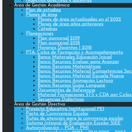
Nuestros directivos y docentes
Área de Gestión Académica
Plan de estudios
Planes de área
Planes de área actualizadas en el 2022
Planes de área años anteriores
Cátedras
Planeaciones
Plan quincenal 2019
Plan quincenal 2018
Horarios Docentes | 2018
PTA. Ciclos de Formación y Acompañamiento
Banco Materiales Educación Inicial
Banco Recursos Evaluar para Avanzar
Banco Recursos Matemáticas
Banco Recursos Material Competencias Soc
Banco Recursos Material Escuela Nueva
Banco Recursos Animación Lectora
Banco Recursos Guías Lenguaje
Documentos de Referencia
Material Formaciones STS y CDA por Ciclos
Secuencias Didácticas
Área de Gestión Directiva
Proyecto Educativo Institucional PEI
Pacto de Convivencia Escolar
Rutas de atención para la convivencia escolar
Sistema Integral de Evaluación Escolar SIEE
Autoevaluación – POA – PMI