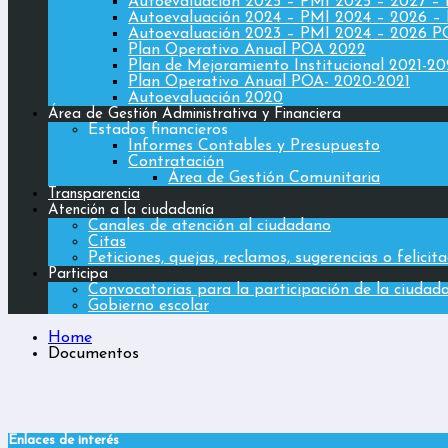
Autoevaluación 2025 – PMI 2025 – 2027 –
Autoevaluación 2024 – PMI 2024 – 2026 –
Autoevaluación 2023 – PMI 2024 – 2026 
Plan Operativo Anual POA 2022
Plan de Mejoramiento Institucional 2021-2
Plan Operativo Anual POA- 2020-2021
Autoevaluación 2020
Área de Gestión Administrativa y Financiera
Estados financieros
Informes Contables y Presupuesto
Contratación
Área de Gestión Comunitaria
Transparencia
Atención a la ciudadanía
Canales de atención al ciudadano
Citas
Peticiones, quejas, reclamos, sugerencias o felicit
Participa
Convocatorias para la participación de la ciudad
Gobierno escolar
Home
Documentos
Enlaces de interés