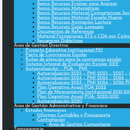
Banco Recursos Evaluar para Avanzar
Banco Recursos Matemáticas
Banco Recursos Material Competencias Soc
Banco Recursos Material Escuela Nueva
Banco Recursos Animación Lectora
Banco Recursos Guías Lenguaje
Documentos de Referencia
Material Formaciones STS y CDA por Ciclos
Secuencias Didácticas
Área de Gestión Directiva
Proyecto Educativo Institucional PEI
Pacto de Convivencia Escolar
Rutas de atención para la convivencia escolar
Sistema Integral de Evaluación Escolar SIEE
Autoevaluación – POA – PMI
Autoevaluación 2025 – PMI 2025 – 2027 –
Autoevaluación 2024 – PMI 2024 – 2026 –
Autoevaluación 2023 – PMI 2024 – 2026 
Plan Operativo Anual POA 2022
Plan de Mejoramiento Institucional 2021-2
Plan Operativo Anual POA- 2020-2021
Autoevaluación 2020
Área de Gestión Administrativa y Financiera
Estados financieros
Informes Contables y Presupuesto
Contratación
Área de Gestión Comunitaria
Transparencia