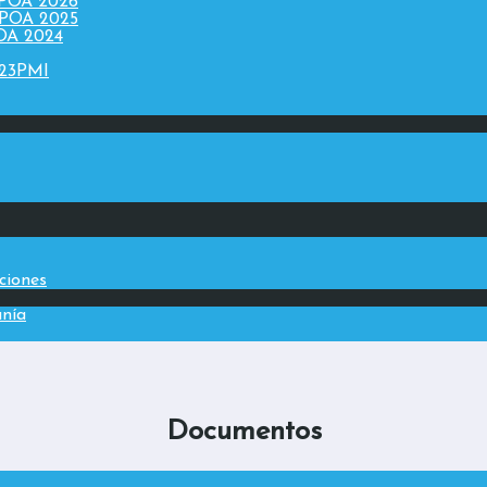
 POA 2026
 POA 2025
POA 2024
023PMI
aciones
anía
Documentos