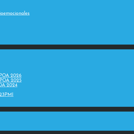
ioemocionales
 POA 2026
 POA 2025
POA 2024
023PMI