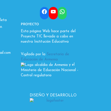
Facebook
YouTube
WhatsApp
leta
PROYECTO
o.
Esta página Web hace parte del
Proyecto TIC llevado a cabo en
nuestra Institución Educativa
il.com
Vigilado por la
Secretaría de
Educación de Armenia
y el
Ministerio de Educación Nacional
-
Control regulatorio
DISEÑO Y DESARROLLO