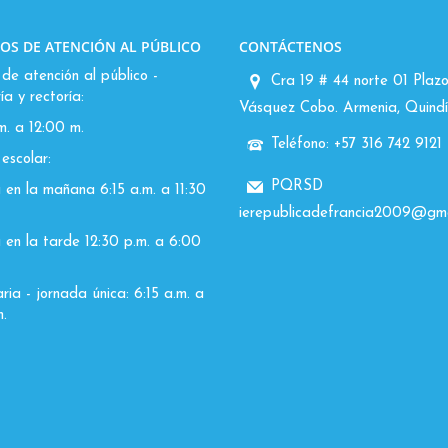
OS DE ATENCIÓN AL PÚBLICO
CONTÁCTENOS
de atención al público -
Cra 19 # 44 norte 01 Plazo
ía y rectoría:
Vásquez Cobo. Armenia, Quindí
m. a 12:00 m.
Teléfono: +57 316 742 9121
escolar:
PQRSD
 en la mañana 6:15 a.m. a 11:30
ierepublicadefrancia2009@gma
 en la tarde 12:30 p.m. a 6:00
ia - jornada única: 6:15 a.m. a
.