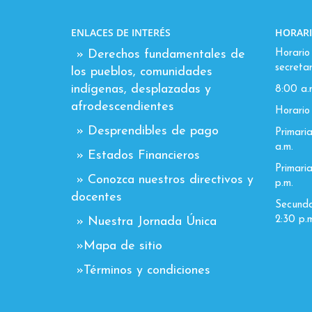
ENLACES DE INTERÉS
HORARI
» Derechos fundamentales de
Horario 
secretar
los pueblos, comunidades
indígenas, desplazadas y
8:00 a.
afrodescendientes
Horario 
» Desprendibles de pago
Primaria
a.m.
» Estados Financieros
Primaria
» Conozca nuestros directivos y
p.m.
docentes
Secundar
2:30 p.m
» Nuestra Jornada Única
»Mapa de sitio
»Términos y condiciones