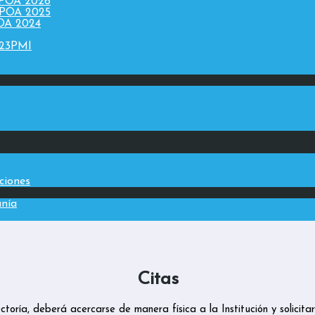
 POA 2026
 POA 2025
POA 2024
023PMI
aciones
anía
Citas
toría, deberá acercarse de manera física a la Institución y solicit