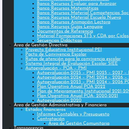
Banco Recursos Evaluar para Avanzar
Banco Recursos Matemáticas
Banco Recursos Material Competencias Soc
Banco Recursos Material Escuela Nueva
Banco Recursos Animación Lectora
Banco Recursos Guías Lenguaje
Documentos de Referencia
Material Formaciones STS y CDA por Ciclos
Secuencias Didácticas
Área de Gestión Directiva
Proyecto Educativo Institucional PEI
Pacto de Convivencia Escolar
Rutas de atención para la convivencia escolar
Sistema Integral de Evaluación Escolar SIEE
Autoevaluación – POA – PMI
Autoevaluación 2025 – PMI 2025 – 2027 –
Autoevaluación 2024 – PMI 2024 – 2026 –
Autoevaluación 2023 – PMI 2024 – 2026 
Plan Operativo Anual POA 2022
Plan de Mejoramiento Institucional 2021-2
Plan Operativo Anual POA- 2020-2021
Autoevaluación 2020
Área de Gestión Administrativa y Financiera
Estados financieros
Informes Contables y Presupuesto
Contratación
Área de Gestión Comunitaria
Transparencia