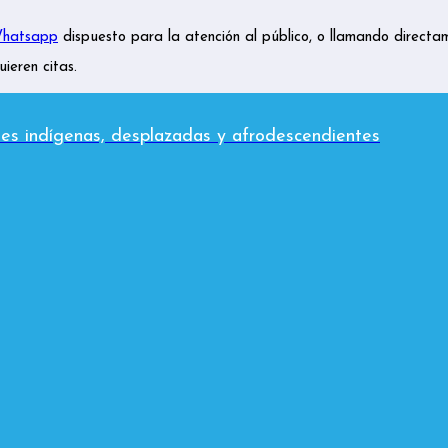
hatsapp
dispuesto para la atención al público, o llamando directam
uieren citas.
es indígenas, desplazadas y afrodescendientes