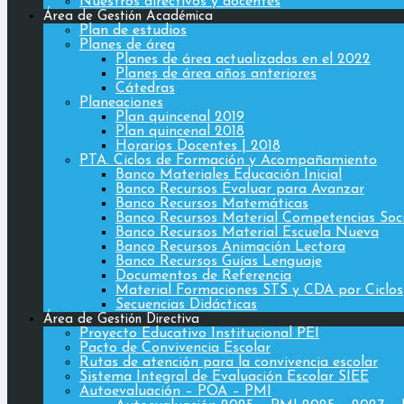
Nuestros directivos y docentes
Área de Gestión Académica
Plan de estudios
Planes de área
Planes de área actualizadas en el 2022
Planes de área años anteriores
Cátedras
Planeaciones
Plan quincenal 2019
Plan quincenal 2018
Horarios Docentes | 2018
PTA. Ciclos de Formación y Acompañamiento
Banco Materiales Educación Inicial
Banco Recursos Evaluar para Avanzar
Banco Recursos Matemáticas
Banco Recursos Material Competencias Soc
Banco Recursos Material Escuela Nueva
Banco Recursos Animación Lectora
Banco Recursos Guías Lenguaje
Documentos de Referencia
Material Formaciones STS y CDA por Ciclos
Secuencias Didácticas
Área de Gestión Directiva
Proyecto Educativo Institucional PEI
Pacto de Convivencia Escolar
Rutas de atención para la convivencia escolar
Sistema Integral de Evaluación Escolar SIEE
Autoevaluación – POA – PMI