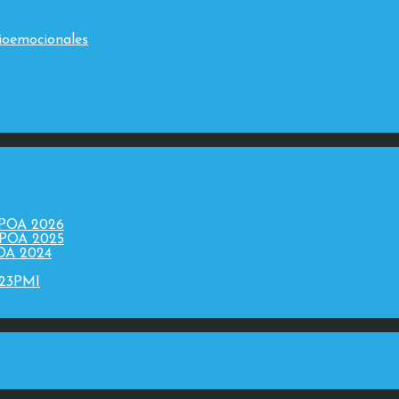
ioemocionales
 POA 2026
 POA 2025
POA 2024
023PMI