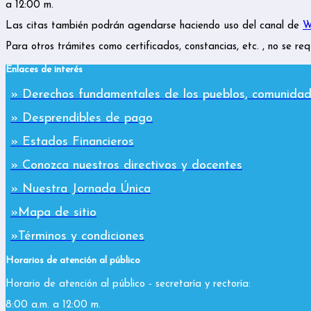
a 12:00 m.
Las citas también podrán agendarse haciendo uso del canal de
W
Para otros trámites como certificados, constancias, etc. , no se req
Enlaces de interés
» Derechos fundamentales de los pueblos, comunidad
» Desprendibles de pago
» Estados Financieros
» Conozca nuestros directivos y docentes
» Nuestra Jornada Única
»Mapa de sitio
»Términos y condiciones
Horarios de atención al público
Horario de atención al público - secretaría y rectoría:
8:00 a.m. a 12:00 m.