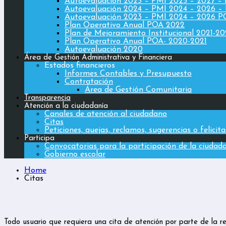
Autoevaluación 2025 – PMI 2025 – 2027 –
Autoevaluación 2024 – PMI 2024 – 2026 –
Autoevaluación 2023 – PMI 2024 – 2026 
Plan Operativo Anual POA 2022
Plan de Mejoramiento Institucional 2021-2
Plan Operativo Anual POA- 2020-2021
Autoevaluación 2020
Área de Gestión Administrativa y Financiera
Estados financieros
Informes Contables y Presupuesto
Contratación
Área de Gestión Comunitaria
Transparencia
Atención a la ciudadanía
Canales de atención al ciudadano
Citas
Peticiones, quejas, reclamos, sugerencias o felicit
Participa
Convocatorias para la participación de la ciudad
Gobierno escolar
Home
Citas
Todo usuario que requiera una cita de atención por parte de la rec