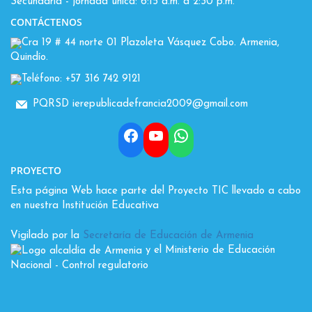
Secundaria - jornada única: 6:15 a.m. a 2:30 p.m.
CONTÁCTENOS
Cra 19 # 44 norte 01 Plazoleta Vásquez Cobo. Armenia,
Quindío.
Teléfono: +57 316 742 9121
PQRSD ierepublicadefrancia2009@gmail.com
Facebook
YouTube
WhatsApp
PROYECTO
Esta página Web hace parte del Proyecto TIC llevado a cabo
en nuestra Institución Educativa
Vigilado por la
Secretaría de Educación de Armenia
y el Ministerio de Educación
Nacional
- Control regulatorio