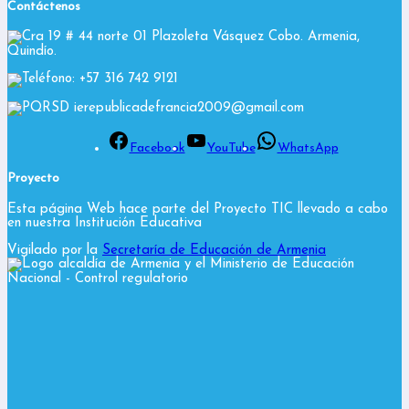
Contáctenos
Cra 19 # 44 norte 01 Plazoleta Vásquez Cobo. Armenia,
Quindío.
Teléfono: +57 316 742 9121
PQRSD ierepublicadefrancia2009@gmail.com
Facebook
YouTube
WhatsApp
Proyecto
Esta página Web hace parte del Proyecto TIC llevado a cabo
en nuestra Institución Educativa
Vigilado por la
Secretaría de Educación de Armenia
y el Ministerio de Educación
Nacional
- Control regulatorio