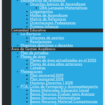
Documentos de referencia
Derechos básicos de Aprendizaje
DBA Lenguaje-Matemáticas
Lineamientos
Mallas de Aprendizaje
Matriz de Referencia
Orientaciones Pedagógicas
Primera Infancia
Comunidad Educativa
La Rectoria
Informes de gestión
Resoluciones
Nuestros directivos y docentes
Área de Gestión Académica
Plan de estudios
Planes de área
Planes de área actualizadas en el 2022
Planes de área años anteriores
Cátedras
Planeaciones
Plan quincenal 2019
Plan quincenal 2018
Horarios Docentes | 2018
PTA. Ciclos de Formación y Acompañamiento
Banco Materiales Educación Inicial
Banco Recursos Evaluar para Avanzar
Banco Recursos Matemáticas
Banco Recursos Material Competencias