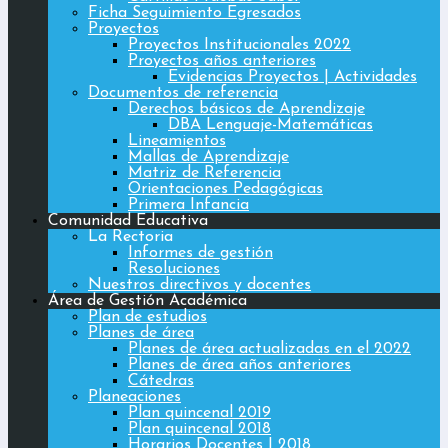
Ficha Seguimiento Egresados
Proyectos
Proyectos Institucionales 2022
Proyectos años anteriores
Evidencias Proyectos | Actividades
Documentos de referencia
Derechos básicos de Aprendizaje
DBA Lenguaje-Matemáticas
Lineamientos
Mallas de Aprendizaje
Matriz de Referencia
Orientaciones Pedagógicas
Primera Infancia
Comunidad Educativa
La Rectoria
Informes de gestión
Resoluciones
Nuestros directivos y docentes
Área de Gestión Académica
Plan de estudios
Planes de área
Planes de área actualizadas en el 2022
Planes de área años anteriores
Cátedras
Planeaciones
Plan quincenal 2019
Plan quincenal 2018
Horarios Docentes | 2018