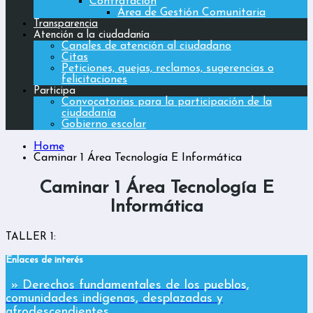
Contratación
Área de Gestión Comunitaria
Transparencia
Atención a la ciudadanía
Canales de atención al ciudadano
Citas
Peticiones, quejas, reclamos, sugerencias o
felicitaciones
Participa
Convocatorias para la participación de la
ciudadanía
Gobierno escolar
Home
Caminar 1 Área Tecnología E Informática
Caminar 1 Área Tecnología E
Informática
TALLER 1:
Enlaces de interés
» Derechos fundamentales de los pueblos,
comunidades indígenas, desplazadas y
afrodescendientes