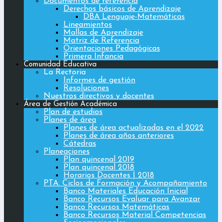
Documentos de referencia
Derechos básicos de Aprendizaje
DBA Lenguaje-Matemáticas
Lineamientos
Mallas de Aprendizaje
Matriz de Referencia
Orientaciones Pedagógicas
Primera Infancia
Comunidad Educativa
La Rectoria
Informes de gestión
Resoluciones
Nuestros directivos y docentes
Área de Gestión Académica
Plan de estudios
Planes de área
Planes de área actualizadas en el 2022
Planes de área años anteriores
Cátedras
Planeaciones
Plan quincenal 2019
Plan quincenal 2018
Horarios Docentes | 2018
PTA. Ciclos de Formación y Acompañamiento
Banco Materiales Educación Inicial
Banco Recursos Evaluar para Avanzar
Banco Recursos Matemáticas
Banco Recursos Material Competencias