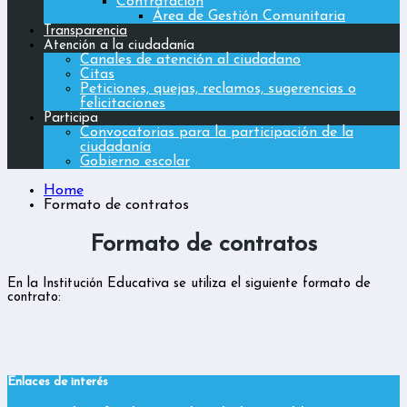
Contratación
Área de Gestión Comunitaria
Transparencia
Atención a la ciudadanía
Canales de atención al ciudadano
Citas
Peticiones, quejas, reclamos, sugerencias o
felicitaciones
Participa
Convocatorias para la participación de la
ciudadanía
Gobierno escolar
Home
Formato de contratos
Formato de contratos
En la Institución Educativa se utiliza el siguiente formato de
contrato:
Enlaces de interés