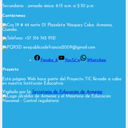
Secundaria - jornada única: 6:15 a.m. a 2:30 p.m.
Contáctenos
Cra 19 # 44 norte 01 Plazoleta Vásquez Cobo. Armenia,
Quindío.
Teléfono: +57 316 742 9121
PQRSD ierepublicadefrancia2009@gmail.com
Facebook
YouTube
WhatsApp
Proyecto
Esta página Web hace parte del Proyecto TIC llevado a cabo
en nuestra Institución Educativa
Vigilado por la
Secretaría de Educación de Armenia
y el Ministerio de Educación
Nacional
- Control regulatorio