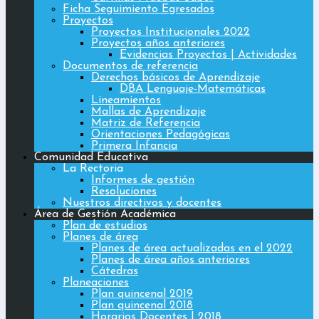
Ficha Seguimiento Egresados
Proyectos
Proyectos Institucionales 2022
Proyectos años anteriores
Evidencias Proyectos | Actividades
Documentos de referencia
Derechos básicos de Aprendizaje
DBA Lenguaje-Matemáticas
Lineamientos
Mallas de Aprendizaje
Matriz de Referencia
Orientaciones Pedagógicas
Primera Infancia
Comunidad Educativa
La Rectoria
Informes de gestión
Resoluciones
Nuestros directivos y docentes
Área de Gestión Académica
Plan de estudios
Planes de área
Planes de área actualizadas en el 2022
Planes de área años anteriores
Cátedras
Planeaciones
Plan quincenal 2019
Plan quincenal 2018
Horarios Docentes | 2018