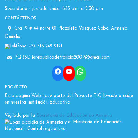
Secundaria - jornada única: 6:15 a.m. a 2:30 p.m.
CONTÁCTENOS
Cra 19 # 44 norte 01 Plazoleta Vásquez Cobo. Armenia,
Quindío.
Teléfono: +57 316 742 9121
PQRSD ierepublicadefrancia2009@gmail.com
Facebook
YouTube
WhatsApp
PROYECTO
Esta página Web hace parte del Proyecto TIC llevado a cabo
en nuestra Institución Educativa
Vigilado por la
Secretaría de Educación de Armenia
y el Ministerio de Educación
Nacional
- Control regulatorio