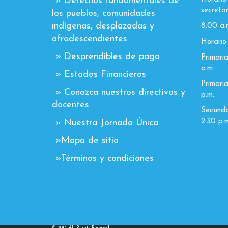
» Derechos fundamentales de
secretar
los pueblos, comunidades
indígenas, desplazadas y
8:00 a.
afrodescendientes
Horario 
» Desprendibles de pago
Primaria
a.m.
» Estados Financieros
Primaria
» Conozca nuestros directivos y
p.m.
docentes
Secundar
2:30 p.m
» Nuestra Jornada Única
»Mapa de sitio
»Términos y condiciones
© 2013, All Rights Reserved.