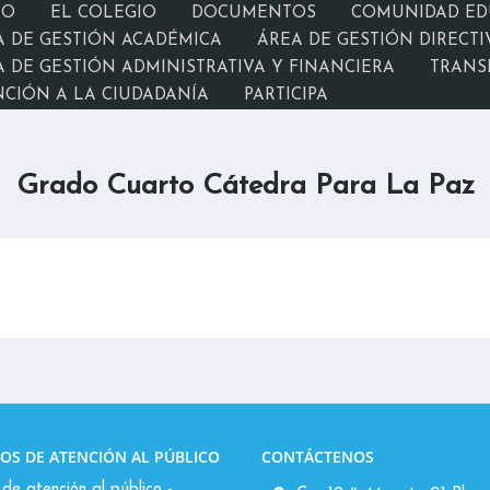
IO
EL COLEGIO
DOCUMENTOS
COMUNIDAD ED
A DE GESTIÓN ACADÉMICA
ÁREA DE GESTIÓN DIRECTI
 DE GESTIÓN ADMINISTRATIVA Y FINANCIERA
TRANS
NCIÓN A LA CIUDADANÍA
PARTICIPA
Grado Cuarto Cátedra Para La Paz
OS DE ATENCIÓN AL PÚBLICO
CONTÁCTENOS
de atención al público -