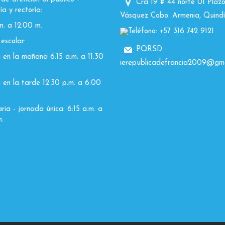
Cra 19 # 44 norte 01 Plazo
ía y rectoría:
Vásquez Cobo. Armenia, Quindí
m. a 12:00 m.
Teléfono: +57 316 742 9121
escolar:
PQRSD
 en la mañana 6:15 a.m. a 11:30
ierepublicadefrancia2009@gma
 en la tarde 12:30 p.m. a 6:00
ia - jornada única: 6:15 a.m. a
.