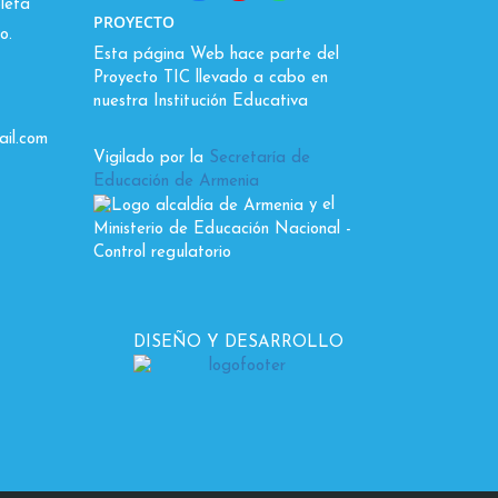
leta
PROYECTO
o.
Esta página Web hace parte del
Proyecto TIC llevado a cabo en
nuestra Institución Educativa
il.com
Vigilado por la
Secretaría de
Educación de Armenia
y el
Ministerio de Educación Nacional
-
Control regulatorio
DISEÑO Y DESARROLLO