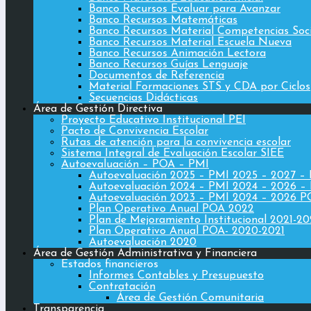
Banco Recursos Evaluar para Avanzar
Banco Recursos Matemáticas
Banco Recursos Material Competencias Soc
Banco Recursos Material Escuela Nueva
Banco Recursos Animación Lectora
Banco Recursos Guías Lenguaje
Documentos de Referencia
Material Formaciones STS y CDA por Ciclos
Secuencias Didácticas
Área de Gestión Directiva
Proyecto Educativo Institucional PEI
Pacto de Convivencia Escolar
Rutas de atención para la convivencia escolar
Sistema Integral de Evaluación Escolar SIEE
Autoevaluación – POA – PMI
Autoevaluación 2025 – PMI 2025 – 2027 –
Autoevaluación 2024 – PMI 2024 – 2026 –
Autoevaluación 2023 – PMI 2024 – 2026 
Plan Operativo Anual POA 2022
Plan de Mejoramiento Institucional 2021-2
Plan Operativo Anual POA- 2020-2021
Autoevaluación 2020
Área de Gestión Administrativa y Financiera
Estados financieros
Informes Contables y Presupuesto
Contratación
Área de Gestión Comunitaria
Transparencia