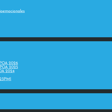
ioemocionales
 POA 2026
 POA 2025
POA 2024
023PMI