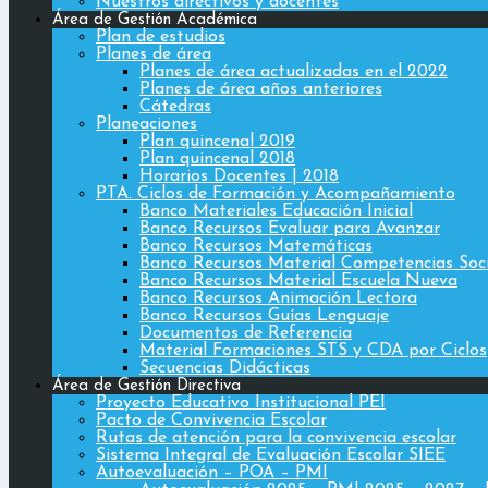
Nuestros directivos y docentes
Área de Gestión Académica
Plan de estudios
Planes de área
Planes de área actualizadas en el 2022
Planes de área años anteriores
Cátedras
Planeaciones
Plan quincenal 2019
Plan quincenal 2018
Horarios Docentes | 2018
PTA. Ciclos de Formación y Acompañamiento
Banco Materiales Educación Inicial
Banco Recursos Evaluar para Avanzar
Banco Recursos Matemáticas
Banco Recursos Material Competencias Soc
Banco Recursos Material Escuela Nueva
Banco Recursos Animación Lectora
Banco Recursos Guías Lenguaje
Documentos de Referencia
Material Formaciones STS y CDA por Ciclos
Secuencias Didácticas
Área de Gestión Directiva
Proyecto Educativo Institucional PEI
Pacto de Convivencia Escolar
Rutas de atención para la convivencia escolar
Sistema Integral de Evaluación Escolar SIEE
Autoevaluación – POA – PMI