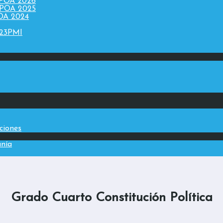
 POA 2026
 POA 2025
POA 2024
023PMI
aciones
anía
Grado Cuarto Constitución Política