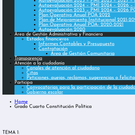
Autoevaluación 2025 – PMI 2025 – 2027 –
Autoevaluación 2024 – PMI 2024 – 2026 –
Autoevaluación 2023 – PMI 2024 – 2026 
Plan Operativo Anual POA 2022
Plan de Mejoramiento Institucional 2021-2
Plan Operativo Anual POA- 2020-2021
Autoevaluación 2020
Área de Gestión Administrativa y Financiera
Estados financieros
Informes Contables y Presupuesto
Contratación
Área de Gestión Comunitaria
Transparencia
Atención a la ciudadanía
Canales de atención al ciudadano
Citas
Peticiones, quejas, reclamos, sugerencias o felicit
Participa
Convocatorias para la participación de la ciudad
Gobierno escolar
Home
Grado Cuarto Constitución Política
TEMA 1: