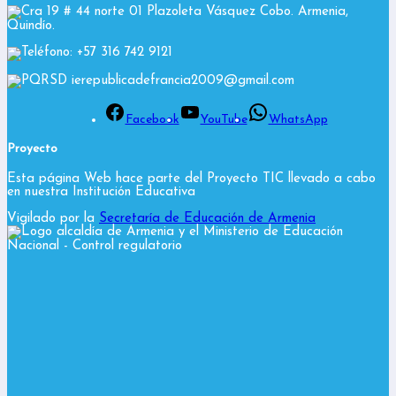
Cra 19 # 44 norte 01 Plazoleta Vásquez Cobo. Armenia,
Quindío.
Teléfono: +57 316 742 9121
PQRSD ierepublicadefrancia2009@gmail.com
Facebook
YouTube
WhatsApp
Proyecto
Esta página Web hace parte del Proyecto TIC llevado a cabo
en nuestra Institución Educativa
Vigilado por la
Secretaría de Educación de Armenia
y el Ministerio de Educación
Nacional
- Control regulatorio