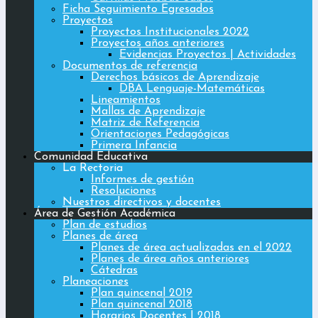
Ficha Seguimiento Egresados
Proyectos
Proyectos Institucionales 2022
Proyectos años anteriores
Evidencias Proyectos | Actividades
Documentos de referencia
Derechos básicos de Aprendizaje
DBA Lenguaje-Matemáticas
Lineamientos
Mallas de Aprendizaje
Matriz de Referencia
Orientaciones Pedagógicas
Primera Infancia
Comunidad Educativa
La Rectoria
Informes de gestión
Resoluciones
Nuestros directivos y docentes
Área de Gestión Académica
Plan de estudios
Planes de área
Planes de área actualizadas en el 2022
Planes de área años anteriores
Cátedras
Planeaciones
Plan quincenal 2019
Plan quincenal 2018
Horarios Docentes | 2018