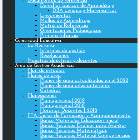
Documentos de referencia
Derechos básicos de Aprendizaje
DBA Lenguaje-Matemáticas
Lineamientos
Mallas de Aprendizaje
Matriz de Referencia
Orientaciones Pedagógicas
Primera Infancia
Comunidad Educativa
La Rectoria
Informes de gestión
Resoluciones
Nuestros directivos y docentes
Área de Gestión Académica
Plan de estudios
Planes de área
Planes de área actualizadas en el 2022
Planes de área años anteriores
Cátedras
Planeaciones
Plan quincenal 2019
Plan quincenal 2018
Horarios Docentes | 2018
PTA. Ciclos de Formación y Acompañamiento
Banco Materiales Educación Inicial
Banco Recursos Evaluar para Avanzar
Banco Recursos Matemáticas
Banco Recursos Material Competencias