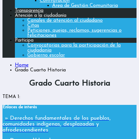
Contratación
Área de Gestión Comunitaria
Transparencia
Atención a la ciudadanía
Canales de atención al ciudadano
Citas
Peticiones, quejas, reclamos, sugerencias o
felicitaciones
Participa
Convocatorias para la participación de la
ciudadanía
Gobierno escolar
Home
Grado Cuarto Historia
Grado Cuarto Historia
TEMA 1:
Enlaces de interés
» Derechos fundamentales de los pueblos,
comunidades indígenas, desplazadas y
afrodescendientes