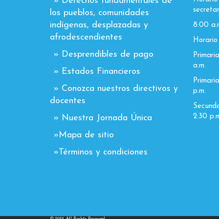
» Derechos fundamentales de
secretar
los pueblos, comunidades
indígenas, desplazadas y
8:00 a.
afrodescendientes
Horario 
» Desprendibles de pago
Primaria
a.m.
» Estados Financieros
Primaria
» Conozca nuestros directivos y
p.m.
docentes
Secundar
2:30 p.m
» Nuestra Jornada Única
»Mapa de sitio
»Términos y condiciones
© 2013, All Rights Reserved.