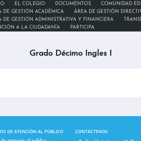
IO
EL COLEGIO
DOCUMENTOS
COMUNIDAD ED
A DE GESTIÓN ACADÉMICA
ÁREA DE GESTIÓN DIRECTI
 DE GESTIÓN ADMINISTRATIVA Y FINANCIERA
TRANS
NCIÓN A LA CIUDADANÍA
PARTICIPA
Grado Décimo Ingles I
OS DE ATENCIÓN AL PÚBLICO
CONTÁCTENOS
de atención al público -