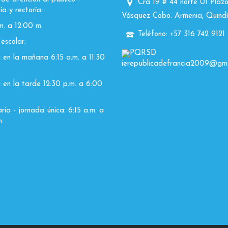
Cra 19 # 44 norte 01 Plazo
ía y rectoría:
Vásquez Cobo. Armenia, Quindí
m. a 12:00 m.
Teléfono: +57 316 742 9121
escolar:
PQRSD
 en la mañana 6:15 a.m. a 11:30
ierepublicadefrancia2009@gma
 en la tarde 12:30 p.m. a 6:00
ia - jornada única: 6:15 a.m. a
.