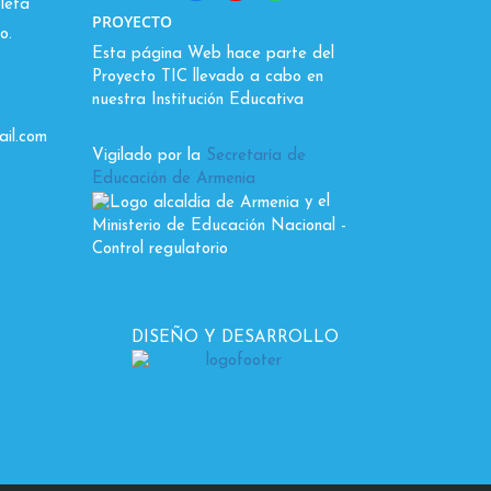
leta
PROYECTO
o.
Esta página Web hace parte del
Proyecto TIC llevado a cabo en
nuestra Institución Educativa
il.com
Vigilado por la
Secretaría de
Educación de Armenia
y el
Ministerio de Educación Nacional
-
Control regulatorio
DISEÑO Y DESARROLLO