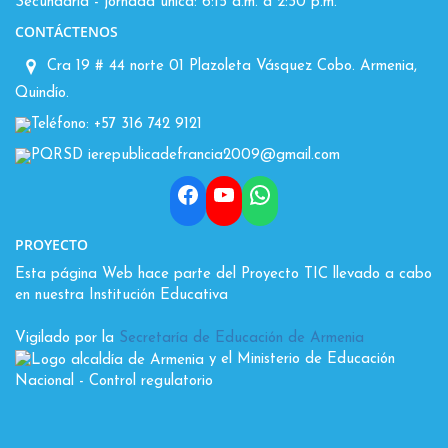
Secundaria - jornada única: 6:15 a.m. a 2:30 p.m.
CONTÁCTENOS
Cra 19 # 44 norte 01 Plazoleta Vásquez Cobo. Armenia,
Quindío.
Teléfono: +57 316 742 9121
PQRSD ierepublicadefrancia2009@gmail.com
Facebook
YouTube
WhatsApp
PROYECTO
Esta página Web hace parte del Proyecto TIC llevado a cabo
en nuestra Institución Educativa
Vigilado por la
Secretaría de Educación de Armenia
y el Ministerio de Educación
Nacional
- Control regulatorio