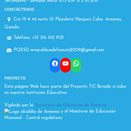
Secundaria - jornada única: 6:15 a.m. a 2:30 p.m.
CONTÁCTENOS
Cra 19 # 44 norte 01 Plazoleta Vásquez Cobo. Armenia,
Quindío.
Teléfono: +57 316 742 9121
PQRSD ierepublicadefrancia2009@gmail.com
Facebook
YouTube
WhatsApp
PROYECTO
Esta página Web hace parte del Proyecto TIC llevado a cabo
en nuestra Institución Educativa
Vigilado por la
Secretaría de Educación de Armenia
y el Ministerio de Educación
Nacional
- Control regulatorio