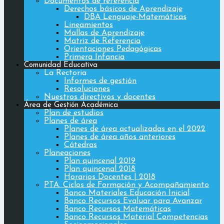
Documentos de referencia
Derechos básicos de Aprendizaje
DBA Lenguaje-Matemáticas
Lineamientos
Mallas de Aprendizaje
Matriz de Referencia
Orientaciones Pedagógicas
Primera Infancia
Comunidad Educativa
La Rectoria
Informes de gestión
Resoluciones
Nuestros directivos y docentes
Área de Gestión Académica
Plan de estudios
Planes de área
Planes de área actualizadas en el 2022
Planes de área años anteriores
Cátedras
Planeaciones
Plan quincenal 2019
Plan quincenal 2018
Horarios Docentes | 2018
PTA. Ciclos de Formación y Acompañamiento
Banco Materiales Educación Inicial
Banco Recursos Evaluar para Avanzar
Banco Recursos Matemáticas
Banco Recursos Material Competencias