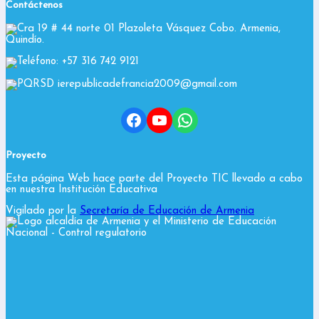
Contáctenos
Cra 19 # 44 norte 01 Plazoleta Vásquez Cobo. Armenia,
Quindío.
Teléfono: +57 316 742 9121
PQRSD ierepublicadefrancia2009@gmail.com
Facebook
YouTube
WhatsApp
Proyecto
Esta página Web hace parte del Proyecto TIC llevado a cabo
en nuestra Institución Educativa
Vigilado por la
Secretaría de Educación de Armenia
y el Ministerio de Educación
Nacional
- Control regulatorio