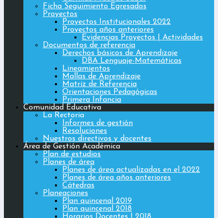
Ficha Seguimiento Egresados
Proyectos
Proyectos Institucionales 2022
Proyectos años anteriores
Evidencias Proyectos | Actividades
Documentos de referencia
Derechos básicos de Aprendizaje
DBA Lenguaje-Matemáticas
Lineamientos
Mallas de Aprendizaje
Matriz de Referencia
Orientaciones Pedagógicas
Primera Infancia
Comunidad Educativa
La Rectoria
Informes de gestión
Resoluciones
Nuestros directivos y docentes
Área de Gestión Académica
Plan de estudios
Planes de área
Planes de área actualizadas en el 2022
Planes de área años anteriores
Cátedras
Planeaciones
Plan quincenal 2019
Plan quincenal 2018
Horarios Docentes | 2018