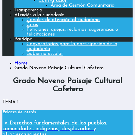
Contratación
Área de Gestión Comunitaria
Transparencia
Atención a la ciudadanía
Canales de atención al ciudadano
Citas
Peticiones, quejas, reclamos, sugerencias o
felicitaciones
Participa
Convocatorias para la participación de la
ciudadanía
Gobierno escolar
Home
Grado Noveno Paisaje Cultural Cafetero
Grado Noveno Paisaje Cultural
Cafetero
TEMA 1:
Enlaces de interés
» Derechos fundamentales de los pueblos,
comunidades indígenas, desplazadas y
afrodescendientes