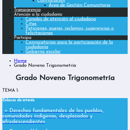
Contratación
Área de Gestión Comunitaria
Transparencia
Atención a la ciudadanía
Canales de atención al ciudadano
Citas
Peticiones, quejas, reclamos, sugerencias o
felicitaciones
Participa
Convocatorias para la participación de la
ciudadanía
Gobierno escolar
Home
Grado Noveno Trigonometría
Grado Noveno Trigonometría
TEMA 1:
Enlaces de interés
» Derechos fundamentales de los pueblos,
comunidades indígenas, desplazadas y
afrodescendientes