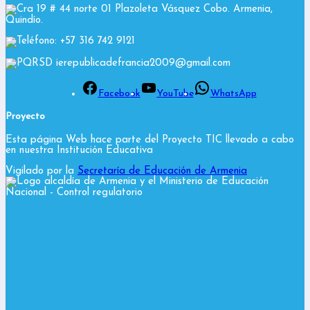
Cra 19 # 44 norte 01 Plazoleta Vásquez Cobo. Armenia,
Quindío.
Teléfono: +57 316 742 9121
PQRSD ierepublicadefrancia2009@gmail.com
Facebook
YouTube
WhatsApp
Proyecto
Esta página Web hace parte del Proyecto TIC llevado a cabo
en nuestra Institución Educativa
Vigilado por la
Secretaría de Educación de Armenia
y el Ministerio de Educación
Nacional
- Control regulatorio