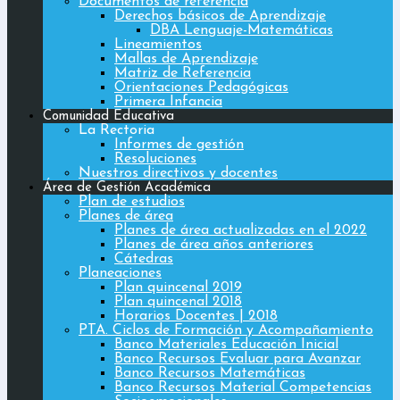
Documentos de referencia
Derechos básicos de Aprendizaje
DBA Lenguaje-Matemáticas
Lineamientos
Mallas de Aprendizaje
Matriz de Referencia
Orientaciones Pedagógicas
Primera Infancia
Comunidad Educativa
La Rectoria
Informes de gestión
Resoluciones
Nuestros directivos y docentes
Área de Gestión Académica
Plan de estudios
Planes de área
Planes de área actualizadas en el 2022
Planes de área años anteriores
Cátedras
Planeaciones
Plan quincenal 2019
Plan quincenal 2018
Horarios Docentes | 2018
PTA. Ciclos de Formación y Acompañamiento
Banco Materiales Educación Inicial
Banco Recursos Evaluar para Avanzar
Banco Recursos Matemáticas
Banco Recursos Material Competencias