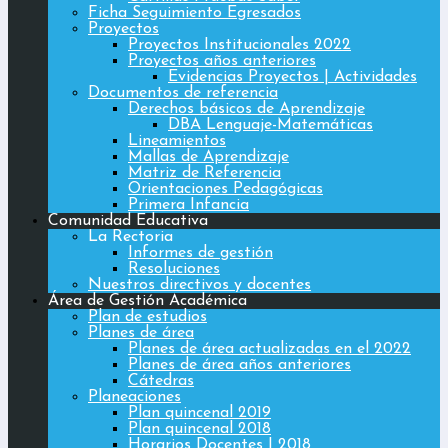
Ficha Seguimiento Egresados
Proyectos
Proyectos Institucionales 2022
Proyectos años anteriores
Evidencias Proyectos | Actividades
Documentos de referencia
Derechos básicos de Aprendizaje
DBA Lenguaje-Matemáticas
Lineamientos
Mallas de Aprendizaje
Matriz de Referencia
Orientaciones Pedagógicas
Primera Infancia
Comunidad Educativa
La Rectoria
Informes de gestión
Resoluciones
Nuestros directivos y docentes
Área de Gestión Académica
Plan de estudios
Planes de área
Planes de área actualizadas en el 2022
Planes de área años anteriores
Cátedras
Planeaciones
Plan quincenal 2019
Plan quincenal 2018
Horarios Docentes | 2018