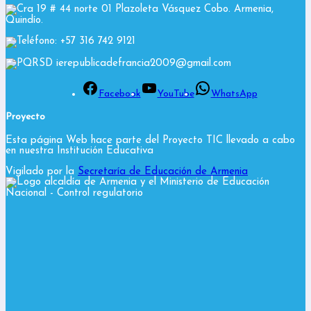
Cra 19 # 44 norte 01 Plazoleta Vásquez Cobo. Armenia,
Quindío.
Teléfono: +57 316 742 9121
PQRSD ierepublicadefrancia2009@gmail.com
Facebook
YouTube
WhatsApp
Proyecto
Esta página Web hace parte del Proyecto TIC llevado a cabo
en nuestra Institución Educativa
Vigilado por la
Secretaría de Educación de Armenia
y el Ministerio de Educación
Nacional
- Control regulatorio