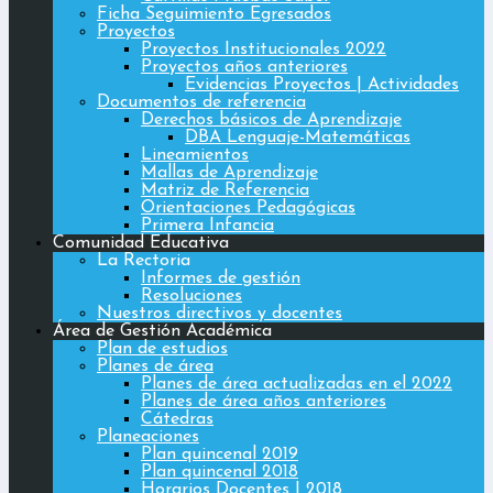
Ficha Seguimiento Egresados
Proyectos
Proyectos Institucionales 2022
Proyectos años anteriores
Evidencias Proyectos | Actividades
Documentos de referencia
Derechos básicos de Aprendizaje
DBA Lenguaje-Matemáticas
Lineamientos
Mallas de Aprendizaje
Matriz de Referencia
Orientaciones Pedagógicas
Primera Infancia
Comunidad Educativa
La Rectoria
Informes de gestión
Resoluciones
Nuestros directivos y docentes
Área de Gestión Académica
Plan de estudios
Planes de área
Planes de área actualizadas en el 2022
Planes de área años anteriores
Cátedras
Planeaciones
Plan quincenal 2019
Plan quincenal 2018
Horarios Docentes | 2018