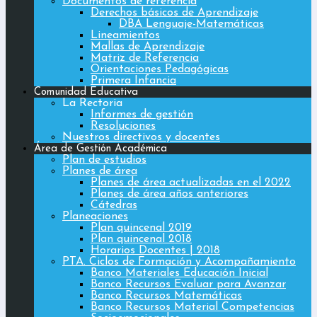
Documentos de referencia
Derechos básicos de Aprendizaje
DBA Lenguaje-Matemáticas
Lineamientos
Mallas de Aprendizaje
Matriz de Referencia
Orientaciones Pedagógicas
Primera Infancia
Comunidad Educativa
La Rectoria
Informes de gestión
Resoluciones
Nuestros directivos y docentes
Área de Gestión Académica
Plan de estudios
Planes de área
Planes de área actualizadas en el 2022
Planes de área años anteriores
Cátedras
Planeaciones
Plan quincenal 2019
Plan quincenal 2018
Horarios Docentes | 2018
PTA. Ciclos de Formación y Acompañamiento
Banco Materiales Educación Inicial
Banco Recursos Evaluar para Avanzar
Banco Recursos Matemáticas
Banco Recursos Material Competencias