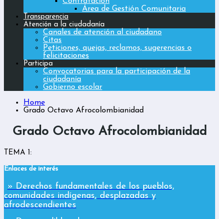
Contratación
Área de Gestión Comunitaria
Transparencia
Atención a la ciudadanía
Canales de atención al ciudadano
Citas
Peticiones, quejas, reclamos, sugerencias o
felicitaciones
Participa
Convocatorias para la participación de la
ciudadanía
Gobierno escolar
Home
Grado Octavo Afrocolombianidad
Grado Octavo Afrocolombianidad
TEMA 1:
Enlaces de interés
» Derechos fundamentales de los pueblos,
comunidades indígenas, desplazadas y
afrodescendientes