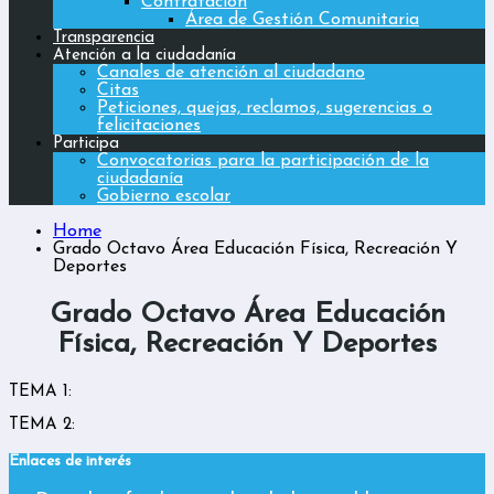
Contratación
Área de Gestión Comunitaria
Transparencia
Atención a la ciudadanía
Canales de atención al ciudadano
Citas
Peticiones, quejas, reclamos, sugerencias o
felicitaciones
Participa
Convocatorias para la participación de la
ciudadanía
Gobierno escolar
Home
Grado Octavo Área Educación Física, Recreación Y
Deportes
Grado Octavo Área Educación
Física, Recreación Y Deportes
TEMA 1:
TEMA 2:
Enlaces de interés