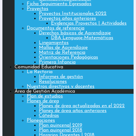
Ficha Seguimiento Egresados
Proyectos
Proyectos Institucionales 2022
Proyectos años anteriores
Evidencias Proyectos | Actividades
Documentos de referencia
Derechos básicos de Aprendizaje
DBA Lenguaje-Matemáticas
Lineamientos
Mallas de Aprendizaje
Matriz de Referencia
Orientaciones Pedagógicas
Primera Infancia
Comunidad Educativa
La Rectoria
Informes de gestión
Resoluciones
Nuestros directivos y docentes
Área de Gestión Académica
Plan de estudios
Planes de área
Planes de área actualizadas en el 2022
Planes de área años anteriores
Cátedras
Planeaciones
Plan quincenal 2019
Plan quincenal 2018
Horarios Docentes | 2018