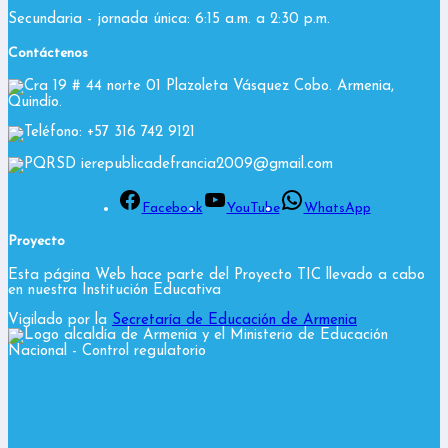
Secundaria - jornada única: 6:15 a.m. a 2:30 p.m.
Contáctenos
Cra 19 # 44 norte 01 Plazoleta Vásquez Cobo. Armenia,
Quindío.
Teléfono: +57 316 742 9121
PQRSD ierepublicadefrancia2009@gmail.com
Facebook
YouTube
WhatsApp
Proyecto
Esta página Web hace parte del Proyecto TIC llevado a cabo
en nuestra Institución Educativa
Vigilado por la
Secretaría de Educación de Armenia
y el Ministerio de Educación
Nacional
- Control regulatorio