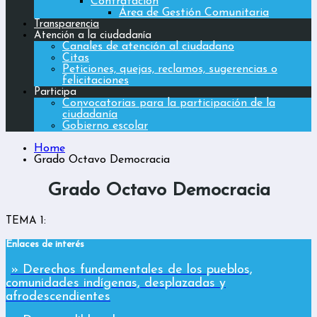
Contratación
Área de Gestión Comunitaria
Transparencia
Atención a la ciudadanía
Canales de atención al ciudadano
Citas
Peticiones, quejas, reclamos, sugerencias o
felicitaciones
Participa
Convocatorias para la participación de la
ciudadanía
Gobierno escolar
Home
Grado Octavo Democracia
Grado Octavo Democracia
TEMA 1:
Enlaces de interés
» Derechos fundamentales de los pueblos,
comunidades indígenas, desplazadas y
afrodescendientes