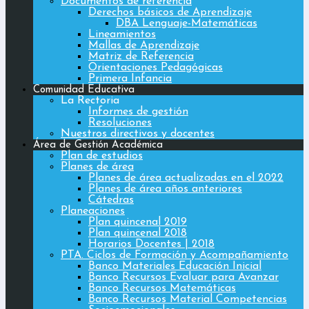
Documentos de referencia
Derechos básicos de Aprendizaje
DBA Lenguaje-Matemáticas
Lineamientos
Mallas de Aprendizaje
Matriz de Referencia
Orientaciones Pedagógicas
Primera Infancia
Comunidad Educativa
La Rectoria
Informes de gestión
Resoluciones
Nuestros directivos y docentes
Área de Gestión Académica
Plan de estudios
Planes de área
Planes de área actualizadas en el 2022
Planes de área años anteriores
Cátedras
Planeaciones
Plan quincenal 2019
Plan quincenal 2018
Horarios Docentes | 2018
PTA. Ciclos de Formación y Acompañamiento
Banco Materiales Educación Inicial
Banco Recursos Evaluar para Avanzar
Banco Recursos Matemáticas
Banco Recursos Material Competencias