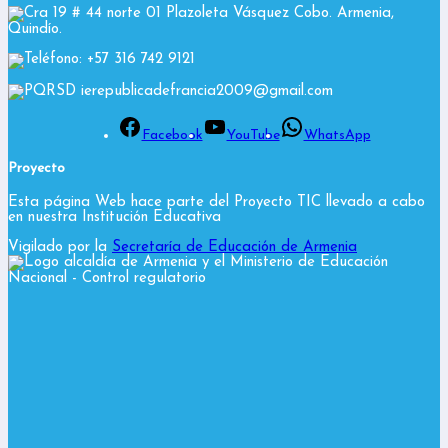
Cra 19 # 44 norte 01 Plazoleta Vásquez Cobo. Armenia,
Quindío.
Teléfono: +57 316 742 9121
PQRSD ierepublicadefrancia2009@gmail.com
Facebook
YouTube
WhatsApp
Proyecto
Esta página Web hace parte del Proyecto TIC llevado a cabo
en nuestra Institución Educativa
Vigilado por la
Secretaría de Educación de Armenia
y el Ministerio de Educación
Nacional
- Control regulatorio