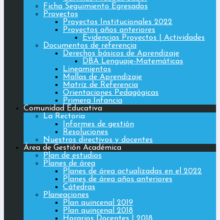
Ficha Seguimiento Egresados
Proyectos
Proyectos Institucionales 2022
Proyectos años anteriores
Evidencias Proyectos | Actividades
Documentos de referencia
Derechos básicos de Aprendizaje
DBA Lenguaje-Matemáticas
Lineamientos
Mallas de Aprendizaje
Matriz de Referencia
Orientaciones Pedagógicas
Primera Infancia
Comunidad Educativa
La Rectoria
Informes de gestión
Resoluciones
Nuestros directivos y docentes
Área de Gestión Académica
Plan de estudios
Planes de área
Planes de área actualizadas en el 2022
Planes de área años anteriores
Cátedras
Planeaciones
Plan quincenal 2019
Plan quincenal 2018
Horarios Docentes | 2018