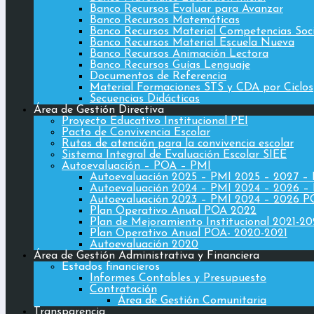
Banco Recursos Evaluar para Avanzar
Banco Recursos Matemáticas
Banco Recursos Material Competencias Soc
Banco Recursos Material Escuela Nueva
Banco Recursos Animación Lectora
Banco Recursos Guías Lenguaje
Documentos de Referencia
Material Formaciones STS y CDA por Ciclos
Secuencias Didácticas
Área de Gestión Directiva
Proyecto Educativo Institucional PEI
Pacto de Convivencia Escolar
Rutas de atención para la convivencia escolar
Sistema Integral de Evaluación Escolar SIEE
Autoevaluación – POA – PMI
Autoevaluación 2025 – PMI 2025 – 2027 –
Autoevaluación 2024 – PMI 2024 – 2026 –
Autoevaluación 2023 – PMI 2024 – 2026 
Plan Operativo Anual POA 2022
Plan de Mejoramiento Institucional 2021-2
Plan Operativo Anual POA- 2020-2021
Autoevaluación 2020
Área de Gestión Administrativa y Financiera
Estados financieros
Informes Contables y Presupuesto
Contratación
Área de Gestión Comunitaria
Transparencia