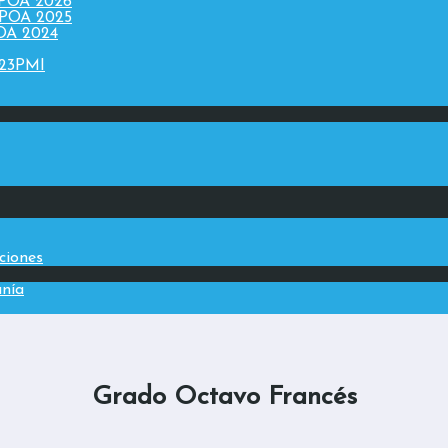
 POA 2026
 POA 2025
POA 2024
023PMI
aciones
anía
Grado Octavo Francés