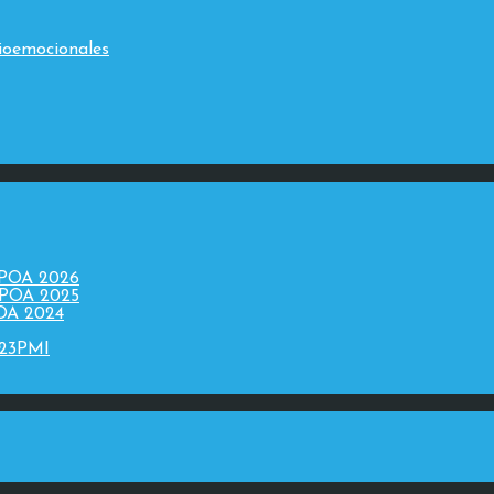
ioemocionales
 POA 2026
 POA 2025
POA 2024
023PMI