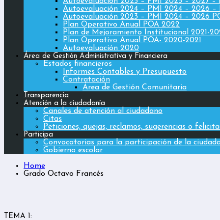
Autoevaluación 2025 – PMI 2025 – 2027 –
Autoevaluación 2024 – PMI 2024 – 2026 –
Autoevaluación 2023 – PMI 2024 – 2026 
Plan Operativo Anual POA 2022
Plan de Mejoramiento Institucional 2021-2
Plan Operativo Anual POA- 2020-2021
Autoevaluación 2020
Área de Gestión Administrativa y Financiera
Estados financieros
Informes Contables y Presupuesto
Contratación
Área de Gestión Comunitaria
Transparencia
Atención a la ciudadanía
Canales de atención al ciudadano
Citas
Peticiones, quejas, reclamos, sugerencias o felicit
Participa
Convocatorias para la participación de la ciudad
Gobierno escolar
Home
Grado Octavo Francés
TEMA 1: