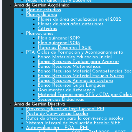
Nuestros directivos y docentes
Área de Gestión Académica
Plan de estudios
Planes de área
Planes de área actualizadas en el 2022
Planes de área años anteriores
Cátedras
Planeaciones
Plan quincenal 2019
Plan quincenal 2018
Horarios Docentes | 2018
PTA. Ciclos de Formación y Acompañamiento
Banco Materiales Educación Inicial
Banco Recursos Evaluar para Avanzar
Banco Recursos Matemáticas
Banco Recursos Material Competencias Soc
Banco Recursos Material Escuela Nueva
Banco Recursos Animación Lectora
Banco Recursos Guías Lenguaje
Documentos de Referencia
Material Formaciones STS y CDA por Ciclos
Secuencias Didácticas
Área de Gestión Directiva
Proyecto Educativo Institucional PEI
Pacto de Convivencia Escolar
Rutas de atención para la convivencia escolar
Sistema Integral de Evaluación Escolar SIEE
Autoevaluación – POA – PMI