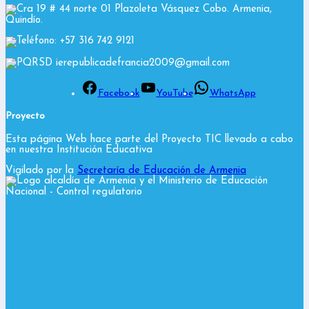
Cra 19 # 44 norte 01 Plazoleta Vásquez Cobo. Armenia,
Quindío.
Teléfono: +57 316 742 9121
PQRSD ierepublicadefrancia2009@gmail.com
Facebook
YouTube
WhatsApp
Proyecto
Esta página Web hace parte del Proyecto TIC llevado a cabo
en nuestra Institución Educativa
Vigilado por la
Secretaría de Educación de Armenia
y el Ministerio de Educación
Nacional
- Control regulatorio