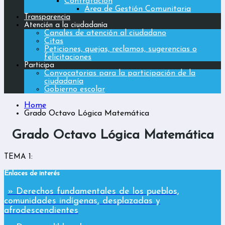
Contratación
Área de Gestión Comunitaria
Transparencia
Atención a la ciudadanía
Canales de atención al ciudadano
Citas
Peticiones, quejas, reclamos, sugerencias o
felicitaciones
Participa
Convocatorias para la participación de la
ciudadanía
Gobierno escolar
Home
Grado Octavo Lógica Matemática
Grado Octavo Lógica Matemática
TEMA 1:
Enlaces de interés
» Derechos fundamentales de los pueblos,
comunidades indígenas, desplazadas y
afrodescendientes