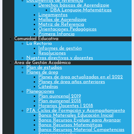
Documentos de referencia
Derechos básicos de Aprendizaje
DBA Lenguaje-Matemáticas
Lineamientos
Mallas de Aprendizaje
Matriz de Referencia
Orientaciones Pedagógicas
Primera Infancia
Comunidad Educativa
La Rectoria
Informes de gestión
Resoluciones
Nuestros directivos y docentes
Área de Gestión Académica
Plan de estudios
Planes de área
Planes de área actualizadas en el 2022
Planes de área años anteriores
Cátedras
Planeaciones
Plan quincenal 2019
Plan quincenal 2018
Horarios Docentes | 2018
PTA. Ciclos de Formación y Acompañamiento
Banco Materiales Educación Inicial
Banco Recursos Evaluar para Avanzar
Banco Recursos Matemáticas
Banco Recursos Material Competencias