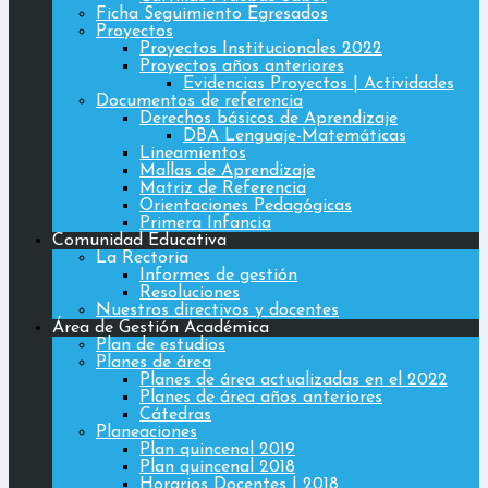
Ficha Seguimiento Egresados
Proyectos
Proyectos Institucionales 2022
Proyectos años anteriores
Evidencias Proyectos | Actividades
Documentos de referencia
Derechos básicos de Aprendizaje
DBA Lenguaje-Matemáticas
Lineamientos
Mallas de Aprendizaje
Matriz de Referencia
Orientaciones Pedagógicas
Primera Infancia
Comunidad Educativa
La Rectoria
Informes de gestión
Resoluciones
Nuestros directivos y docentes
Área de Gestión Académica
Plan de estudios
Planes de área
Planes de área actualizadas en el 2022
Planes de área años anteriores
Cátedras
Planeaciones
Plan quincenal 2019
Plan quincenal 2018
Horarios Docentes | 2018