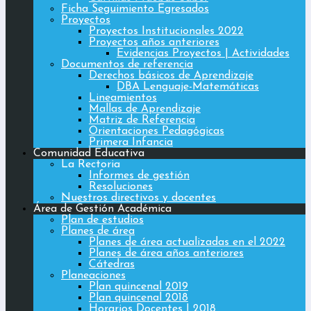
Ficha Seguimiento Egresados
Proyectos
Proyectos Institucionales 2022
Proyectos años anteriores
Evidencias Proyectos | Actividades
Documentos de referencia
Derechos básicos de Aprendizaje
DBA Lenguaje-Matemáticas
Lineamientos
Mallas de Aprendizaje
Matriz de Referencia
Orientaciones Pedagógicas
Primera Infancia
Comunidad Educativa
La Rectoria
Informes de gestión
Resoluciones
Nuestros directivos y docentes
Área de Gestión Académica
Plan de estudios
Planes de área
Planes de área actualizadas en el 2022
Planes de área años anteriores
Cátedras
Planeaciones
Plan quincenal 2019
Plan quincenal 2018
Horarios Docentes | 2018