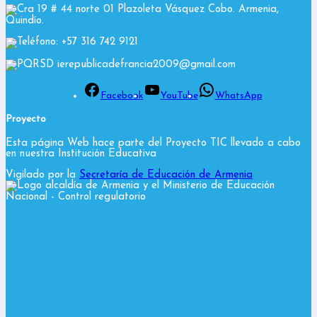
Cra 19 # 44 norte 01 Plazoleta Vásquez Cobo. Armenia,
Quindío.
Teléfono: +57 316 742 9121
PQRSD ierepublicadefrancia2009@gmail.com
Facebook
YouTube
WhatsApp
Proyecto
Esta página Web hace parte del Proyecto TIC llevado a cabo
en nuestra Institución Educativa
Vigilado por la
Secretaría de Educación de Armenia
y el Ministerio de Educación
Nacional
- Control regulatorio