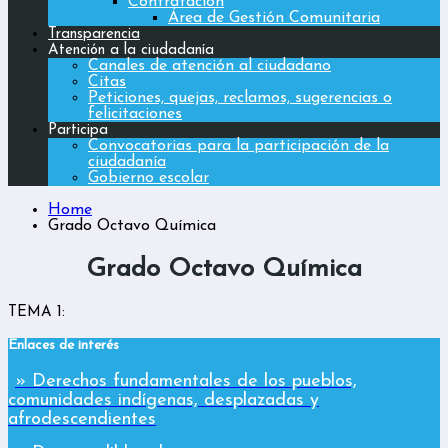
Contratación
Área de Gestión Comunitaria
Transparencia
Atención a la ciudadanía
Canales de atención al ciudadano
Citas
Peticiones, quejas, reclamos, sugerencias o
felicitaciones
Participa
Convocatorias para la participación de la
ciudadanía
Gobierno escolar
Home
Grado Octavo Química
Grado Octavo Química
TEMA 1:
Enlaces de interés
» Derechos fundamentales de los pueblos,
comunidades indígenas, desplazadas y
afrodescendientes