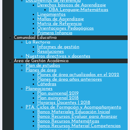
Documentos de referencia
Derechos básicos de Aprendizaje
DBA Lenguaje-Matemáticas
Lineamientos
Mallas de Aprendizaje
Matriz de Referencia
Orientaciones Pedagógicas
Primera Infancia
Comunidad Educativa
La Rectoria
Informes de gestión
Resoluciones
Nuestros directivos y docentes
Área de Gestión Académica
Plan de estudios
Planes de área
Planes de área actualizadas en el 2022
Planes de área años anteriores
Cátedras
Planeaciones
Plan quincenal 2019
Plan quincenal 2018
Horarios Docentes | 2018
PTA. Ciclos de Formación y Acompañamiento
Banco Materiales Educación Inicial
Banco Recursos Evaluar para Avanzar
Banco Recursos Matemáticas
Banco Recursos Material Competencias