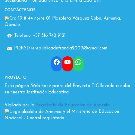
Secundaria - jornada única: 6:15 a.m. a 2:30 p.m.
CONTÁCTENOS
Cra 19 # 44 norte 01 Plazoleta Vásquez Cobo. Armenia,
Quindío.
Teléfono: +57 316 742 9121
PQRSD ierepublicadefrancia2009@gmail.com
Facebook
YouTube
WhatsApp
PROYECTO
Esta página Web hace parte del Proyecto TIC llevado a cabo
en nuestra Institución Educativa
Vigilado por la
Secretaría de Educación de Armenia
y el Ministerio de Educación
Nacional
- Control regulatorio