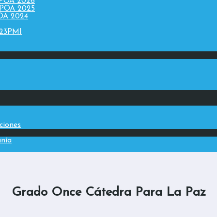
 POA 2026
 POA 2025
POA 2024
023PMI
aciones
anía
Grado Once Cátedra Para La Paz