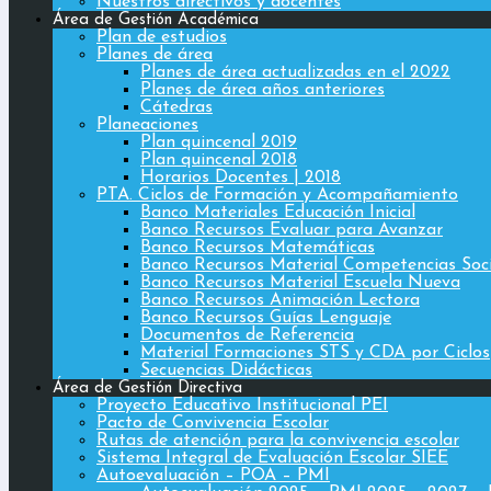
Nuestros directivos y docentes
Área de Gestión Académica
Plan de estudios
Planes de área
Planes de área actualizadas en el 2022
Planes de área años anteriores
Cátedras
Planeaciones
Plan quincenal 2019
Plan quincenal 2018
Horarios Docentes | 2018
PTA. Ciclos de Formación y Acompañamiento
Banco Materiales Educación Inicial
Banco Recursos Evaluar para Avanzar
Banco Recursos Matemáticas
Banco Recursos Material Competencias Soc
Banco Recursos Material Escuela Nueva
Banco Recursos Animación Lectora
Banco Recursos Guías Lenguaje
Documentos de Referencia
Material Formaciones STS y CDA por Ciclos
Secuencias Didácticas
Área de Gestión Directiva
Proyecto Educativo Institucional PEI
Pacto de Convivencia Escolar
Rutas de atención para la convivencia escolar
Sistema Integral de Evaluación Escolar SIEE
Autoevaluación – POA – PMI