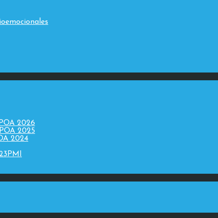
ioemocionales
 POA 2026
 POA 2025
POA 2024
023PMI