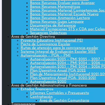
Banco Recursos Evaluar para Avanzar
Banco Recursos Matemáticas
Banco Recursos Material Competencias Soc
Banco Recursos Material Escuela Nueva
Banco Recursos Animación Lectora
Banco Recursos Guías Lenguaje
Documentos de Referencia
Material Formaciones STS y CDA por Ciclos
Secuencias Didácticas
Área de Gestión Directiva
Proyecto Educativo Institucional PEI
Pacto de Convivencia Escolar
Rutas de atención para la convivencia escolar
Sistema Integral de Evaluación Escolar SIEE
Autoevaluación – POA – PMI
Autoevaluación 2025 – PMI 2025 – 2027 –
Autoevaluación 2024 – PMI 2024 – 2026 –
Autoevaluación 2023 – PMI 2024 – 2026 
Plan Operativo Anual POA 2022
Plan de Mejoramiento Institucional 2021-2
Plan Operativo Anual POA- 2020-2021
Autoevaluación 2020
Área de Gestión Administrativa y Financiera
Estados financieros
Informes Contables y Presupuesto
Contratación
Área de Gestión Comunitaria
Transparencia