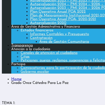
Autoevaluación 2025 – PMI 2025 – 2027 –
Autoevaluación 2024 – PMI 2024 – 2026 –
Autoevaluación 2023 – PMI 2024 – 2026 
Plan Operativo Anual POA 2022
Plan de Mejoramiento Institucional 2021-2
Plan Operativo Anual POA- 2020-2021
Autoevaluación 2020
Área de Gestión Administrativa y Financiera
Estados financieros
Informes Contables y Presupuesto
Contratación
Área de Gestión Comunitaria
Transparencia
Atención a la ciudadanía
Canales de atención al ciudadano
Citas
Peticiones, quejas, reclamos, sugerencias o felicit
Participa
Convocatorias para la participación de la ciudad
Gobierno escolar
Home
Grado Once Cátedra Para La Paz
TEMA 1: