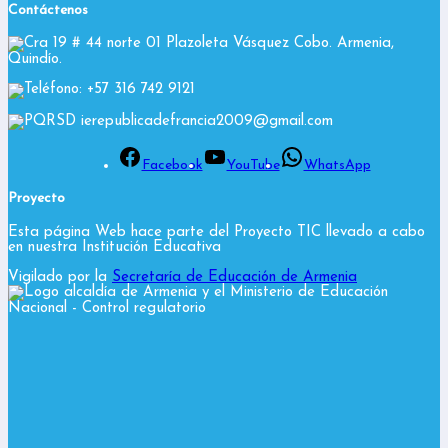
Contáctenos
Cra 19 # 44 norte 01 Plazoleta Vásquez Cobo. Armenia,
Quindío.
Teléfono: +57 316 742 9121
PQRSD ierepublicadefrancia2009@gmail.com
Facebook
YouTube
WhatsApp
Proyecto
Esta página Web hace parte del Proyecto TIC llevado a cabo
en nuestra Institución Educativa
Vigilado por la
Secretaría de Educación de Armenia
y el Ministerio de Educación
Nacional
- Control regulatorio