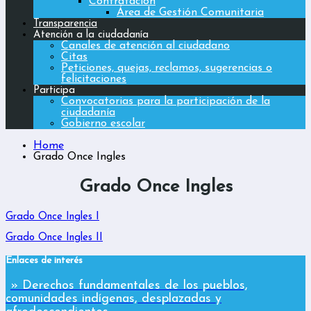
Contratación
Área de Gestión Comunitaria
Transparencia
Atención a la ciudadanía
Canales de atención al ciudadano
Citas
Peticiones, quejas, reclamos, sugerencias o
felicitaciones
Participa
Convocatorias para la participación de la
ciudadanía
Gobierno escolar
Home
Grado Once Ingles
Grado Once Ingles
Grado Once Ingles I
Grado Once Ingles II
Enlaces de interés
» Derechos fundamentales de los pueblos,
comunidades indígenas, desplazadas y