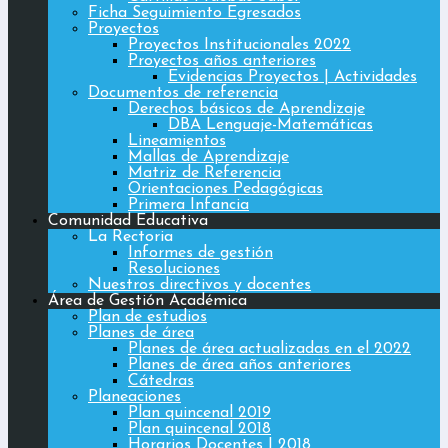
Ficha Seguimiento Egresados
Proyectos
Proyectos Institucionales 2022
Proyectos años anteriores
Evidencias Proyectos | Actividades
Documentos de referencia
Derechos básicos de Aprendizaje
DBA Lenguaje-Matemáticas
Lineamientos
Mallas de Aprendizaje
Matriz de Referencia
Orientaciones Pedagógicas
Primera Infancia
Comunidad Educativa
La Rectoria
Informes de gestión
Resoluciones
Nuestros directivos y docentes
Área de Gestión Académica
Plan de estudios
Planes de área
Planes de área actualizadas en el 2022
Planes de área años anteriores
Cátedras
Planeaciones
Plan quincenal 2019
Plan quincenal 2018
Horarios Docentes | 2018