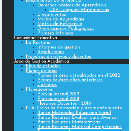
Documentos de referencia
Derechos básicos de Aprendizaje
DBA Lenguaje-Matemáticas
Lineamientos
Mallas de Aprendizaje
Matriz de Referencia
Orientaciones Pedagógicas
Primera Infancia
Comunidad Educativa
La Rectoria
Informes de gestión
Resoluciones
Nuestros directivos y docentes
Área de Gestión Académica
Plan de estudios
Planes de área
Planes de área actualizadas en el 2022
Planes de área años anteriores
Cátedras
Planeaciones
Plan quincenal 2019
Plan quincenal 2018
Horarios Docentes | 2018
PTA. Ciclos de Formación y Acompañamiento
Banco Materiales Educación Inicial
Banco Recursos Evaluar para Avanzar
Banco Recursos Matemáticas
Banco Recursos Material Competencias