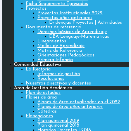
Ficha Seguimiento Egresados
Proyectos
Proyectos Institucionales 2022
Proyectos años anteriores
Evidencias Proyectos | Actividades
Documentos de referencia
Derechos básicos de Aprendizaje
DBA Lenguaje-Matemáticas
Lineamientos
Mallas de Aprendizaje
Matriz de Referencia
Orientaciones Pedagógicas
Primera Infancia
Comunidad Educativa
La Rectoria
Informes de gestión
Resoluciones
Nuestros directivos y docentes
Área de Gestión Académica
Plan de estudios
Planes de área
Planes de área actualizadas en el 2022
Planes de área años anteriores
Cátedras
Planeaciones
Plan quincenal 2019
Plan quincenal 2018
Horarios Docentes | 2018