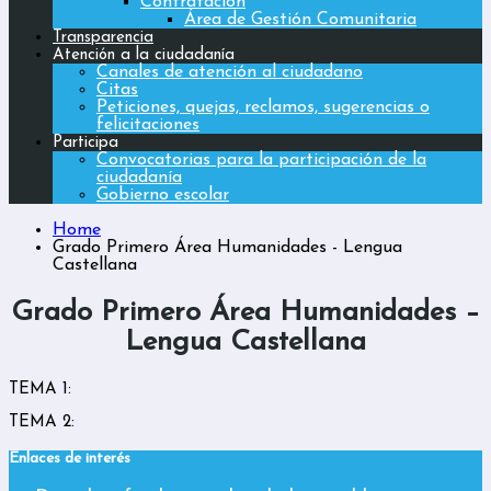
Contratación
Área de Gestión Comunitaria
Transparencia
Atención a la ciudadanía
Canales de atención al ciudadano
Citas
Peticiones, quejas, reclamos, sugerencias o
felicitaciones
Participa
Convocatorias para la participación de la
ciudadanía
Gobierno escolar
Home
Grado Primero Área Humanidades - Lengua
Castellana
Grado Primero Área Humanidades –
Lengua Castellana
TEMA 1:
TEMA 2:
Enlaces de interés