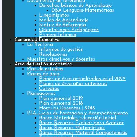
Documentos de referencia
Derechos básicos de Aprendizaje
DBA Lenguaje-Matemáticas
Lineamientos
Mallas de Aprendizaje
Matriz de Referencia
Orientaciones Pedagógicas
Primera Infancia
Comunidad Educativa
La Rectoria
Informes de gestión
Resoluciones
Nuestros directivos y docentes
Área de Gestión Académica
Plan de estudios
Planes de área
Planes de área actualizadas en el 2022
Planes de área años anteriores
Cátedras
Planeaciones
Plan quincenal 2019
Plan quincenal 2018
Horarios Docentes | 2018
PTA. Ciclos de Formación y Acompañamiento
Banco Materiales Educación Inicial
Banco Recursos Evaluar para Avanzar
Banco Recursos Matemáticas
Banco Recursos Material Competencias