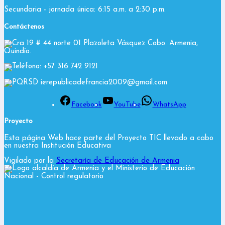
Secundaria - jornada única: 6:15 a.m. a 2:30 p.m.
Contáctenos
Cra 19 # 44 norte 01 Plazoleta Vásquez Cobo. Armenia,
Quindío.
Teléfono: +57 316 742 9121
PQRSD ierepublicadefrancia2009@gmail.com
Facebook
YouTube
WhatsApp
Proyecto
Esta página Web hace parte del Proyecto TIC llevado a cabo
en nuestra Institución Educativa
Vigilado por la
Secretaría de Educación de Armenia
y el Ministerio de Educación
Nacional
- Control regulatorio