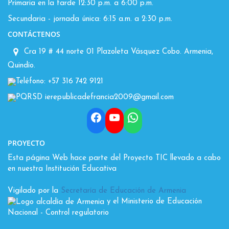
Primaria en la tarde 12:30 p.m. a 6:00 p.m.
Secundaria - jornada única: 6:15 a.m. a 2:30 p.m.
CONTÁCTENOS
Cra 19 # 44 norte 01 Plazoleta Vásquez Cobo. Armenia,
Quindío.
Teléfono: +57 316 742 9121
PQRSD ierepublicadefrancia2009@gmail.com
Facebook
YouTube
WhatsApp
PROYECTO
Esta página Web hace parte del Proyecto TIC llevado a cabo
en nuestra Institución Educativa
Vigilado por la
Secretaría de Educación de Armenia
y el Ministerio de Educación
Nacional
- Control regulatorio