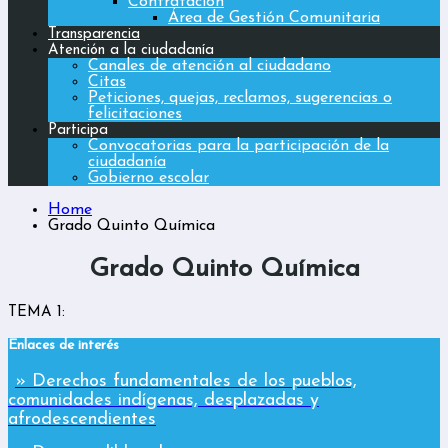
Contratación
Área de Gestión Comunitaria
Transparencia
Atención a la ciudadanía
Canales de atención al ciudadano
Citas
Peticiones, quejas, reclamos, sugerencias o
felicitaciones
Participa
Convocatorias para la participación de la
ciudadanía
Gobierno escolar
Home
Grado Quinto Química
Grado Quinto Química
TEMA 1:
Enlaces de interés
» Derechos fundamentales de los pueblos,
comunidades indígenas, desplazadas y
afrodescendientes