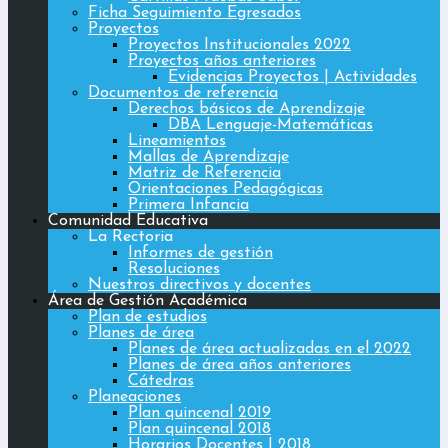
Ficha Seguimiento Egresados
Proyectos
Proyectos Institucionales 2022
Proyectos años anteriores
Evidencias Proyectos | Actividades
Documentos de referencia
Derechos básicos de Aprendizaje
DBA Lenguaje-Matemáticas
Lineamientos
Mallas de Aprendizaje
Matriz de Referencia
Orientaciones Pedagógicas
Primera Infancia
Comunidad Educativa
La Rectoria
Informes de gestión
Resoluciones
Nuestros directivos y docentes
Área de Gestión Académica
Plan de estudios
Planes de área
Planes de área actualizadas en el 2022
Planes de área años anteriores
Cátedras
Planeaciones
Plan quincenal 2019
Plan quincenal 2018
Horarios Docentes | 2018