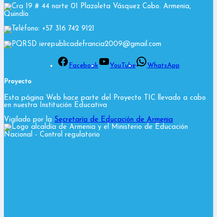
Cra 19 # 44 norte 01 Plazoleta Vásquez Cobo. Armenia,
Quindío.
Teléfono: +57 316 742 9121
PQRSD ierepublicadefrancia2009@gmail.com
Facebook
YouTube
WhatsApp
Proyecto
Esta página Web hace parte del Proyecto TIC llevado a cabo
en nuestra Institución Educativa
Vigilado por la
Secretaría de Educación de Armenia
y el Ministerio de Educación
Nacional
- Control regulatorio