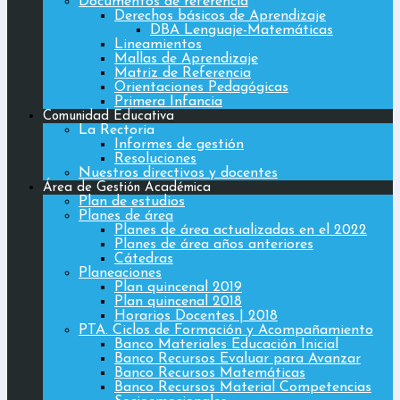
Documentos de referencia
Derechos básicos de Aprendizaje
DBA Lenguaje-Matemáticas
Lineamientos
Mallas de Aprendizaje
Matriz de Referencia
Orientaciones Pedagógicas
Primera Infancia
Comunidad Educativa
La Rectoria
Informes de gestión
Resoluciones
Nuestros directivos y docentes
Área de Gestión Académica
Plan de estudios
Planes de área
Planes de área actualizadas en el 2022
Planes de área años anteriores
Cátedras
Planeaciones
Plan quincenal 2019
Plan quincenal 2018
Horarios Docentes | 2018
PTA. Ciclos de Formación y Acompañamiento
Banco Materiales Educación Inicial
Banco Recursos Evaluar para Avanzar
Banco Recursos Matemáticas
Banco Recursos Material Competencias