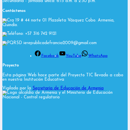
Secundaria - jornada única: 6:15 a.m. a 2:30 p.m.
Contáctenos
Cra 19 # 44 norte 01 Plazoleta Vásquez Cobo. Armenia,
Quindío.
Teléfono: +57 316 742 9121
PQRSD ierepublicadefrancia2009@gmail.com
Facebook
YouTube
WhatsApp
Proyecto
Esta página Web hace parte del Proyecto TIC llevado a cabo
en nuestra Institución Educativa
Vigilado por la
Secretaría de Educación de Armenia
y el Ministerio de Educación
Nacional
- Control regulatorio