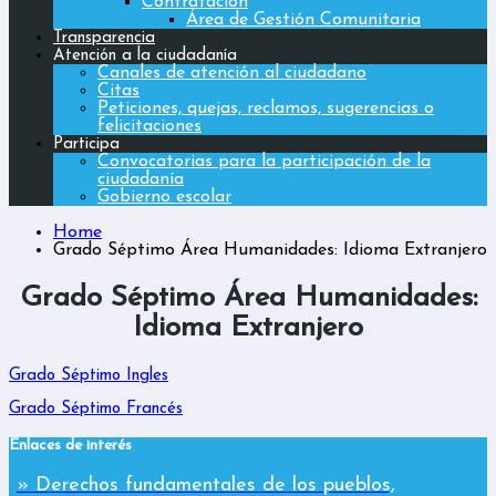
Contratación
Área de Gestión Comunitaria
Transparencia
Atención a la ciudadanía
Canales de atención al ciudadano
Citas
Peticiones, quejas, reclamos, sugerencias o
felicitaciones
Participa
Convocatorias para la participación de la
ciudadanía
Gobierno escolar
Home
Grado Séptimo Área Humanidades: Idioma Extranjero
Grado Séptimo Área Humanidades:
Idioma Extranjero
Grado Séptimo Ingles
Grado Séptimo Francés
Enlaces de interés
» Derechos fundamentales de los pueblos,