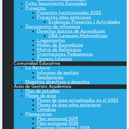
Ficha Seguimiento Egresados
Proyectos
Proyectos Institucionales 2022
Proyectos años anteriores
Evidencias Proyectos | Actividades
Documentos de referencia
Derechos básicos de Aprendizaje
DBA Lenguaje-Matemáticas
Lineamientos
Mallas de Aprendizaje
Matriz de Referencia
Orientaciones Pedagógicas
Primera Infancia
Comunidad Educativa
La Rectoria
Informes de gestión
Resoluciones
Nuestros directivos y docentes
Área de Gestión Académica
Plan de estudios
Planes de área
Planes de área actualizadas en el 2022
Planes de área años anteriores
Cátedras
Planeaciones
Plan quincenal 2019
Plan quincenal 2018
Horarios Docentes | 2018