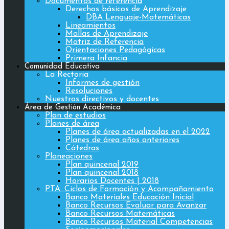
Documentos de referencia
Derechos básicos de Aprendizaje
DBA Lenguaje-Matemáticas
Lineamientos
Mallas de Aprendizaje
Matriz de Referencia
Orientaciones Pedagógicas
Primera Infancia
Comunidad Educativa
La Rectoria
Informes de gestión
Resoluciones
Nuestros directivos y docentes
Área de Gestión Académica
Plan de estudios
Planes de área
Planes de área actualizadas en el 2022
Planes de área años anteriores
Cátedras
Planeaciones
Plan quincenal 2019
Plan quincenal 2018
Horarios Docentes | 2018
PTA. Ciclos de Formación y Acompañamiento
Banco Materiales Educación Inicial
Banco Recursos Evaluar para Avanzar
Banco Recursos Matemáticas
Banco Recursos Material Competencias