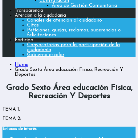
Contratación
Área de Gestión Comunitaria
Transparencia
Atención a la ciudadanía
Canales de atención al ciudadano
Citas
Peticiones, quejas, reclamos, sugerencias o
felicitaciones
Participa
Convocatorias para la participación de la
ciudadanía
Gobierno escolar
Home
Grado Sexto Área educación Física, Recreación Y
Deportes
Grado Sexto Área educación Física,
Recreación Y Deportes
TEMA 1:
TEMA 2:
Enlaces de interés