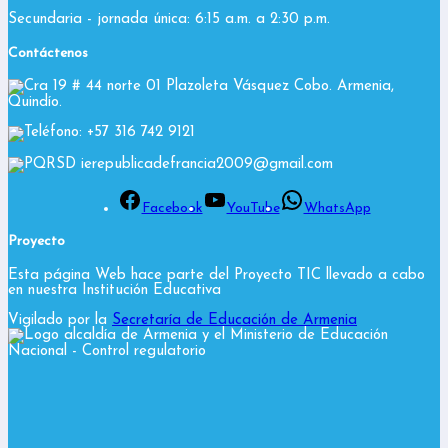
Secundaria - jornada única: 6:15 a.m. a 2:30 p.m.
Contáctenos
Cra 19 # 44 norte 01 Plazoleta Vásquez Cobo. Armenia,
Quindío.
Teléfono: +57 316 742 9121
PQRSD ierepublicadefrancia2009@gmail.com
Facebook
YouTube
WhatsApp
Proyecto
Esta página Web hace parte del Proyecto TIC llevado a cabo
en nuestra Institución Educativa
Vigilado por la
Secretaría de Educación de Armenia
y el Ministerio de Educación
Nacional
- Control regulatorio