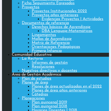
Ficha Seguimiento Egresados
Proyectos
Proyectos Institucionales 2022
Proyectos años anteriores
Evidencias Proyectos | Actividades
Documentos de referencia
Derechos básicos de Aprendizaje
DBA Lenguaje-Matemáticas
Lineamientos
Mallas de Aprendizaje
Matriz de Referencia
Orientaciones Pedagógicas
Primera Infancia
Comunidad Educativa
La Rectoria
Informes de gestión
Resoluciones
Nuestros directivos y docentes
Área de Gestión Académica
Plan de estudios
Planes de área
Planes de área actualizadas en el 2022
Planes de área años anteriores
Cátedras
Planeaciones
Plan quincenal 2019
Plan quincenal 2018
Horarios Docentes | 2018