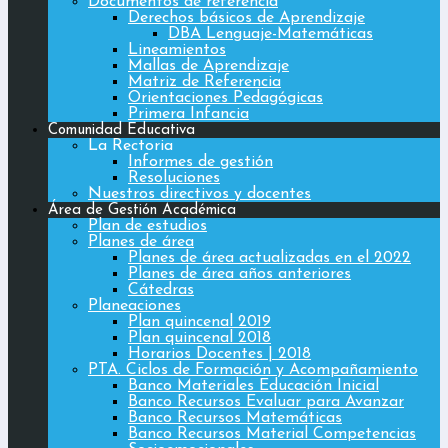
Documentos de referencia
Derechos básicos de Aprendizaje
DBA Lenguaje-Matemáticas
Lineamientos
Mallas de Aprendizaje
Matriz de Referencia
Orientaciones Pedagógicas
Primera Infancia
Comunidad Educativa
La Rectoria
Informes de gestión
Resoluciones
Nuestros directivos y docentes
Área de Gestión Académica
Plan de estudios
Planes de área
Planes de área actualizadas en el 2022
Planes de área años anteriores
Cátedras
Planeaciones
Plan quincenal 2019
Plan quincenal 2018
Horarios Docentes | 2018
PTA. Ciclos de Formación y Acompañamiento
Banco Materiales Educación Inicial
Banco Recursos Evaluar para Avanzar
Banco Recursos Matemáticas
Banco Recursos Material Competencias