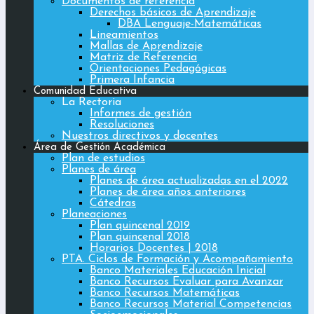
Documentos de referencia
Derechos básicos de Aprendizaje
DBA Lenguaje-Matemáticas
Lineamientos
Mallas de Aprendizaje
Matriz de Referencia
Orientaciones Pedagógicas
Primera Infancia
Comunidad Educativa
La Rectoria
Informes de gestión
Resoluciones
Nuestros directivos y docentes
Área de Gestión Académica
Plan de estudios
Planes de área
Planes de área actualizadas en el 2022
Planes de área años anteriores
Cátedras
Planeaciones
Plan quincenal 2019
Plan quincenal 2018
Horarios Docentes | 2018
PTA. Ciclos de Formación y Acompañamiento
Banco Materiales Educación Inicial
Banco Recursos Evaluar para Avanzar
Banco Recursos Matemáticas
Banco Recursos Material Competencias