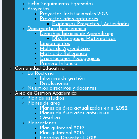
Ficha Seguimiento Egresados
Proyectos
Proyectos Institucionales 2022
Proyectos años anteriores
Evidencias Proyectos | Actividades
Documentos de referencia
Derechos básicos de Aprendizaje
DBA Lenguaje-Matemáticas
Lineamientos
Mallas de Aprendizaje
Matriz de Referencia
Orientaciones Pedagógicas
Primera Infancia
Comunidad Educativa
La Rectoria
Informes de gestión
Resoluciones
Nuestros directivos y docentes
Área de Gestión Académica
Plan de estudios
Planes de área
Planes de área actualizadas en el 2022
Planes de área años anteriores
Cátedras
Planeaciones
Plan quincenal 2019
Plan quincenal 2018
Horarios Docentes | 2018