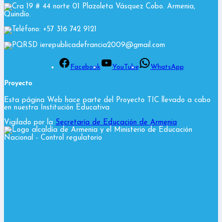
Cra 19 # 44 norte 01 Plazoleta Vásquez Cobo. Armenia,
Quindío.
Teléfono: +57 316 742 9121
PQRSD ierepublicadefrancia2009@gmail.com
Facebook
YouTube
WhatsApp
Proyecto
Esta página Web hace parte del Proyecto TIC llevado a cabo
en nuestra Institución Educativa
Vigilado por la
Secretaría de Educación de Armenia
y el Ministerio de Educación
Nacional
- Control regulatorio