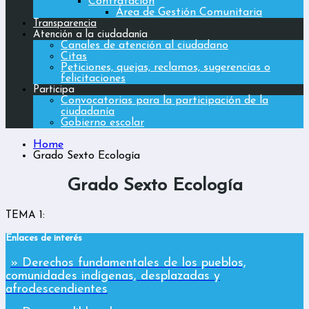
Contratación
Área de Gestión Comunitaria
Transparencia
Atención a la ciudadanía
Canales de atención al ciudadano
Citas
Peticiones, quejas, reclamos, sugerencias o
felicitaciones
Participa
Convocatorias para la participación de la
ciudadanía
Gobierno escolar
Home
Grado Sexto Ecología
Grado Sexto Ecología
TEMA 1:
Enlaces de interés
» Derechos fundamentales de los pueblos,
comunidades indígenas, desplazadas y
afrodescendientes