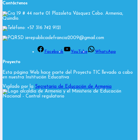
Contáctenos
Cra 19 # 44 norte 01 Plazoleta Vásquez Cobo. Armenia,
Quindío.
Teléfono: +57 316 742 9121
PQRSD ierepublicadefrancia2009@gmail.com
Facebook
YouTube
WhatsApp
Proyecto
Esta página Web hace parte del Proyecto TIC llevado a cabo
en nuestra Institución Educativa
Vigilado por la
Secretaría de Educación de Armenia
y el Ministerio de Educación
Nacional
- Control regulatorio