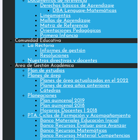
Documentos de referencia
Derechos básicos de Aprendizaje
DBA Lenguaje-Matemáticas
Lineamientos
Mallas de Aprendizaje
Matriz de Referencia
Orientaciones Pedagógicas
Primera Infancia
Comunidad Educativa
La Rectoria
Informes de gestión
Resoluciones
Nuestros directivos y docentes
Área de Gestión Académica
Plan de estudios
Planes de área
Planes de área actualizadas en el 2022
Planes de área años anteriores
Cátedras
Planeaciones
Plan quincenal 2019
Plan quincenal 2018
Horarios Docentes | 2018
PTA. Ciclos de Formación y Acompañamiento
Banco Materiales Educación Inicial
Banco Recursos Evaluar para Avanzar
Banco Recursos Matemáticas
Banco Recursos Material Competencias