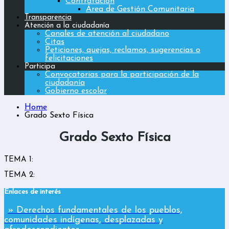
Contratación
Área de Gestión Comunitaria
Transparencia
Atención a la ciudadanía
Canales de atención al ciudadano
Citas
Peticiones, quejas, reclamos, sugerencias o
felicitaciones
Participa
Convocatorias para la participación de la
ciudadanía
Gobierno escolar
Home
Grado Sexto Física
Grado Sexto Física
TEMA 1:
TEMA 2:
Enlaces de interés
» Derechos fundamentales de los pueblos,
comunidades indígenas, desplazadas y