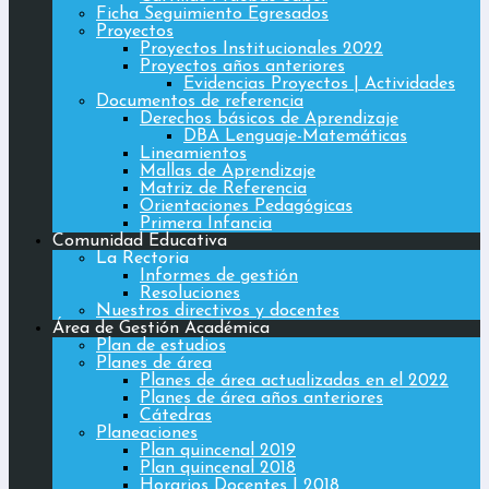
Ficha Seguimiento Egresados
Proyectos
Proyectos Institucionales 2022
Proyectos años anteriores
Evidencias Proyectos | Actividades
Documentos de referencia
Derechos básicos de Aprendizaje
DBA Lenguaje-Matemáticas
Lineamientos
Mallas de Aprendizaje
Matriz de Referencia
Orientaciones Pedagógicas
Primera Infancia
Comunidad Educativa
La Rectoria
Informes de gestión
Resoluciones
Nuestros directivos y docentes
Área de Gestión Académica
Plan de estudios
Planes de área
Planes de área actualizadas en el 2022
Planes de área años anteriores
Cátedras
Planeaciones
Plan quincenal 2019
Plan quincenal 2018
Horarios Docentes | 2018