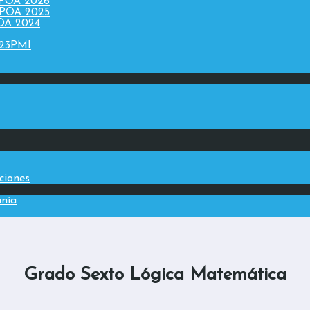
 POA 2026
 POA 2025
POA 2024
023PMI
aciones
anía
Grado Sexto Lógica Matemática