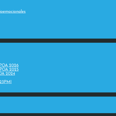
ioemocionales
 POA 2026
 POA 2025
POA 2024
023PMI