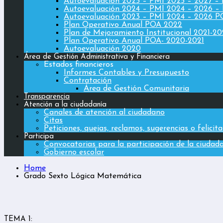
Autoevaluación 2025 – PMI 2025 – 2027 –
Autoevaluación 2024 – PMI 2024 – 2026 –
Autoevaluación 2023 – PMI 2024 – 2026 
Plan Operativo Anual POA 2022
Plan de Mejoramiento Institucional 2021-2
Plan Operativo Anual POA- 2020-2021
Autoevaluación 2020
Área de Gestión Administrativa y Financiera
Estados financieros
Informes Contables y Presupuesto
Contratación
Área de Gestión Comunitaria
Transparencia
Atención a la ciudadanía
Canales de atención al ciudadano
Citas
Peticiones, quejas, reclamos, sugerencias o felicit
Participa
Convocatorias para la participación de la ciudad
Gobierno escolar
Home
Grado Sexto Lógica Matemática
TEMA 1: