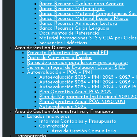
Banco Recursos Evaluar para Avanzar
Banco Recursos Matemáticas
Banco Recursos Material Competencias Soc
Banco Recursos Material Escuela Nueva
Banco Recursos Animación Lectora
Banco Recursos Guías Lenguaje
Documentos de Referencia
Material Formaciones STS y CDA por Ciclos
Secuencias Didácticas
Área de Gestión Directiva
Proyecto Educativo Institucional PEI
Pacto de Convivencia Escolar
Rutas de atención para la convivencia escolar
Sistema Integral de Evaluación Escolar SIEE
Autoevaluación – POA – PMI
Autoevaluación 2025 – PMI 2025 – 2027 –
Autoevaluación 2024 – PMI 2024 – 2026 –
Autoevaluación 2023 – PMI 2024 – 2026 
Plan Operativo Anual POA 2022
Plan de Mejoramiento Institucional 2021-2
Plan Operativo Anual POA- 2020-2021
Autoevaluación 2020
Área de Gestión Administrativa y Financiera
Estados financieros
Informes Contables y Presupuesto
Contratación
Área de Gestión Comunitaria
Transparencia