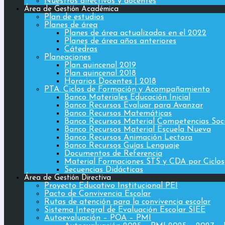
Nuestros directivos y docentes
Área de Gestión Académica
Plan de estudios
Planes de área
Planes de área actualizadas en el 2022
Planes de área años anteriores
Cátedras
Planeaciones
Plan quincenal 2019
Plan quincenal 2018
Horarios Docentes | 2018
PTA. Ciclos de Formación y Acompañamiento
Banco Materiales Educación Inicial
Banco Recursos Evaluar para Avanzar
Banco Recursos Matemáticas
Banco Recursos Material Competencias Soc
Banco Recursos Material Escuela Nueva
Banco Recursos Animación Lectora
Banco Recursos Guías Lenguaje
Documentos de Referencia
Material Formaciones STS y CDA por Ciclos
Secuencias Didácticas
Área de Gestión Directiva
Proyecto Educativo Institucional PEI
Pacto de Convivencia Escolar
Rutas de atención para la convivencia escolar
Sistema Integral de Evaluación Escolar SIEE
Autoevaluación – POA – PMI