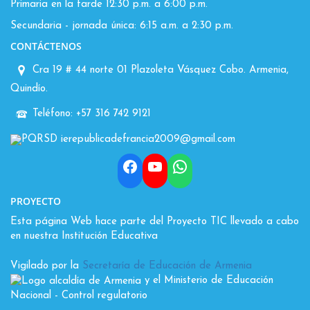
Primaria en la tarde 12:30 p.m. a 6:00 p.m.
Secundaria - jornada única: 6:15 a.m. a 2:30 p.m.
CONTÁCTENOS
Cra 19 # 44 norte 01 Plazoleta Vásquez Cobo. Armenia,
Quindío.
Teléfono: +57 316 742 9121
PQRSD ierepublicadefrancia2009@gmail.com
Facebook
YouTube
WhatsApp
PROYECTO
Esta página Web hace parte del Proyecto TIC llevado a cabo
en nuestra Institución Educativa
Vigilado por la
Secretaría de Educación de Armenia
y el Ministerio de Educación
Nacional
- Control regulatorio