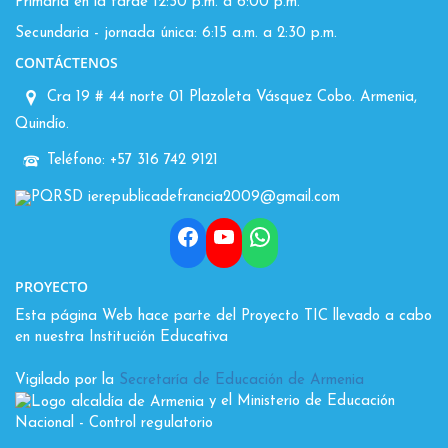
Primaria en la tarde 12:30 p.m. a 6:00 p.m.
Secundaria - jornada única: 6:15 a.m. a 2:30 p.m.
CONTÁCTENOS
Cra 19 # 44 norte 01 Plazoleta Vásquez Cobo. Armenia,
Quindío.
Teléfono: +57 316 742 9121
PQRSD ierepublicadefrancia2009@gmail.com
Facebook
YouTube
WhatsApp
PROYECTO
Esta página Web hace parte del Proyecto TIC llevado a cabo
en nuestra Institución Educativa
Vigilado por la
Secretaría de Educación de Armenia
y el Ministerio de Educación
Nacional
- Control regulatorio