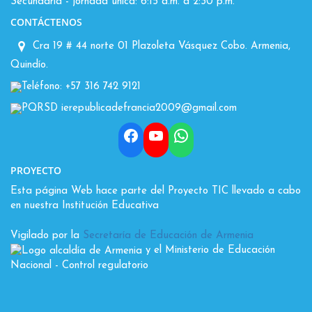
Secundaria - jornada única: 6:15 a.m. a 2:30 p.m.
CONTÁCTENOS
Cra 19 # 44 norte 01 Plazoleta Vásquez Cobo. Armenia,
Quindío.
Teléfono: +57 316 742 9121
PQRSD ierepublicadefrancia2009@gmail.com
Facebook
YouTube
WhatsApp
PROYECTO
Esta página Web hace parte del Proyecto TIC llevado a cabo
en nuestra Institución Educativa
Vigilado por la
Secretaría de Educación de Armenia
y el Ministerio de Educación
Nacional
- Control regulatorio