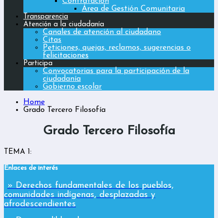
Contratación
Área de Gestión Comunitaria
Transparencia
Atención a la ciudadanía
Canales de atención al ciudadano
Citas
Peticiones, quejas, reclamos, sugerencias o
felicitaciones
Participa
Convocatorias para la participación de la
ciudadanía
Gobierno escolar
Home
Grado Tercero Filosofía
Grado Tercero Filosofía
TEMA 1:
Enlaces de interés
» Derechos fundamentales de los pueblos,
comunidades indígenas, desplazadas y
afrodescendientes