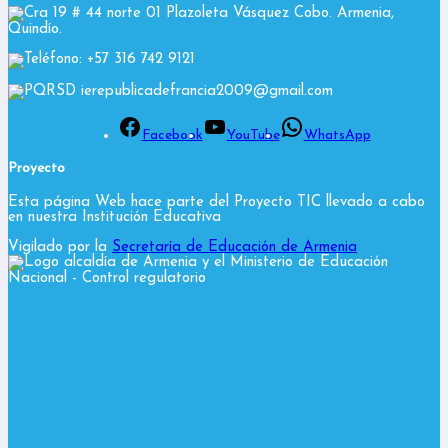
Cra 19 # 44 norte 01 Plazoleta Vásquez Cobo. Armenia,
Quindío.
Teléfono: +57 316 742 9121
PQRSD ierepublicadefrancia2009@gmail.com
Facebook
YouTube
WhatsApp
Proyecto
Esta página Web hace parte del Proyecto TIC llevado a cabo
en nuestra Institución Educativa
Vigilado por la
Secretaría de Educación de Armenia
y el Ministerio de Educación
Nacional
- Control regulatorio