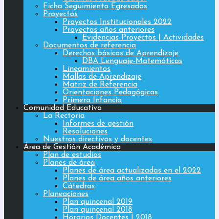
Ficha Seguimiento Egresados
Proyectos
Proyectos Institucionales 2022
Proyectos años anteriores
Evidencias Proyectos | Actividades
Documentos de referencia
Derechos básicos de Aprendizaje
DBA Lenguaje-Matemáticas
Lineamientos
Mallas de Aprendizaje
Matriz de Referencia
Orientaciones Pedagógicas
Primera Infancia
Comunidad Educativa
La Rectoria
Informes de gestión
Resoluciones
Nuestros directivos y docentes
Área de Gestión Académica
Plan de estudios
Planes de área
Planes de área actualizadas en el 2022
Planes de área años anteriores
Cátedras
Planeaciones
Plan quincenal 2019
Plan quincenal 2018
Horarios Docentes | 2018