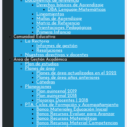
Documentos de referencia
Derechos básicos de Aprendizaje
DBA Lenguaje-Matemáticas
Lineamientos
Mallas de Aprendizaje
Matriz de Referencia
Orientaciones Pedagógicas
Primera Infancia
Comunidad Educativa
La Rectoria
Informes de gestión
Resoluciones
Nuestros directivos y docentes
Área de Gestión Académica
Plan de estudios
Planes de área
Planes de área actualizadas en el 2022
Planes de área años anteriores
Cátedras
Planeaciones
Plan quincenal 2019
Plan quincenal 2018
Horarios Docentes | 2018
PTA. Ciclos de Formación y Acompañamiento
Banco Materiales Educación Inicial
Banco Recursos Evaluar para Avanzar
Banco Recursos Matemáticas
Banco Recursos Material Competencias