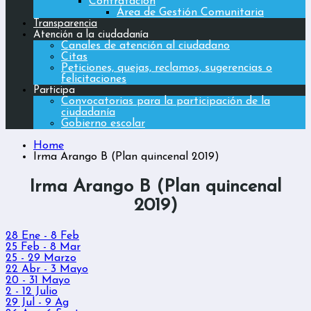
Contratación
Área de Gestión Comunitaria
Transparencia
Atención a la ciudadanía
Canales de atención al ciudadano
Citas
Peticiones, quejas, reclamos, sugerencias o
felicitaciones
Participa
Convocatorias para la participación de la
ciudadanía
Gobierno escolar
Home
Irma Arango B (Plan quincenal 2019)
Irma Arango B (Plan quincenal
2019)
28 Ene - 8 Feb
25 Feb - 8 Mar
25 - 29 Marzo
22 Abr - 3 Mayo
20 - 31 Mayo
2 - 12 Julio
29 Jul - 9 Ag