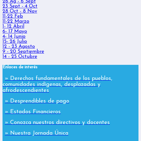
26 Ag - 6 Sept
23 Sept - 4 Oct
28 Oct - 8 Nov
11-22 Feb
11-22 Marzo
1- 12 Abril
6- 17 Mayo
4- 14 Junio
15- 26 Julio
12 - 23 Agosto
9 - 20 Septiembre
14 - 25 Octubre
Enlaces de interés
» Derechos fundamentales de los pueblos,
comunidades indígenas, desplazadas y
afrodescendientes
» Desprendibles de pago
» Estados Financieros
» Conozca nuestros directivos y docentes
» Nuestra Jornada Única