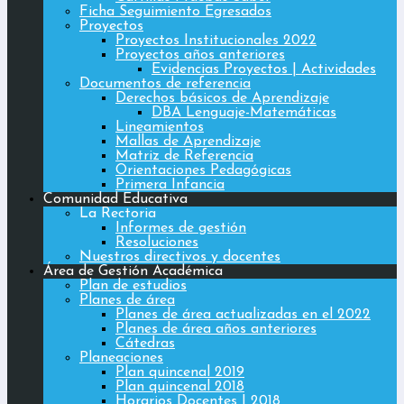
Ficha Seguimiento Egresados
Proyectos
Proyectos Institucionales 2022
Proyectos años anteriores
Evidencias Proyectos | Actividades
Documentos de referencia
Derechos básicos de Aprendizaje
DBA Lenguaje-Matemáticas
Lineamientos
Mallas de Aprendizaje
Matriz de Referencia
Orientaciones Pedagógicas
Primera Infancia
Comunidad Educativa
La Rectoria
Informes de gestión
Resoluciones
Nuestros directivos y docentes
Área de Gestión Académica
Plan de estudios
Planes de área
Planes de área actualizadas en el 2022
Planes de área años anteriores
Cátedras
Planeaciones
Plan quincenal 2019
Plan quincenal 2018
Horarios Docentes | 2018