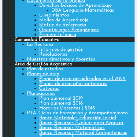
Documentos de referencia
Derechos básicos de Aprendizaje
DBA Lenguaje-Matemáticas
Lineamientos
Mallas de Aprendizaje
Matriz de Referencia
Orientaciones Pedagógicas
Primera Infancia
Comunidad Educativa
La Rectoria
Informes de gestión
Resoluciones
Nuestros directivos y docentes
Área de Gestión Académica
Plan de estudios
Planes de área
Planes de área actualizadas en el 2022
Planes de área años anteriores
Cátedras
Planeaciones
Plan quincenal 2019
Plan quincenal 2018
Horarios Docentes | 2018
PTA. Ciclos de Formación y Acompañamiento
Banco Materiales Educación Inicial
Banco Recursos Evaluar para Avanzar
Banco Recursos Matemáticas
Banco Recursos Material Competencias