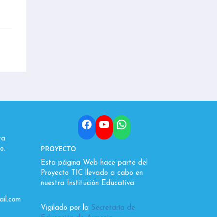
Facebook
YouTube
WhatsApp
ta
PROYECTO
o.
Esta página Web hace parte del
Proyecto TIC llevado a cabo en
nuestra Institución Educativa
il.com
Vigilado por la
Secretaría de