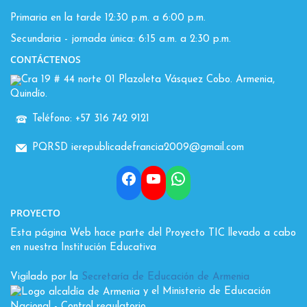
Primaria en la tarde 12:30 p.m. a 6:00 p.m.
Secundaria - jornada única: 6:15 a.m. a 2:30 p.m.
CONTÁCTENOS
Cra 19 # 44 norte 01 Plazoleta Vásquez Cobo. Armenia,
Quindío.
Teléfono: +57 316 742 9121
PQRSD ierepublicadefrancia2009@gmail.com
Facebook
YouTube
WhatsApp
PROYECTO
Esta página Web hace parte del Proyecto TIC llevado a cabo
en nuestra Institución Educativa
Vigilado por la
Secretaría de Educación de Armenia
y el Ministerio de Educación
Nacional
- Control regulatorio