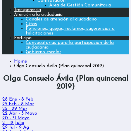
Contratación
Área de Gestión Comunitaria
Transparencia
Atención a la ciudadanía
Canales de atención al ciudadano
Citas
Peticiones, quejas, reclamos, sugerencias o
felicitaciones
Participa
Convocatorias para la participación de la
ciudadanía
Gobierno escolar
Home
Olga Consuelo Ávila (Plan quincenal 2019)
Olga Consuelo Ávila (Plan quincenal
2019)
28 Ene - 8 Feb
25 Feb - 8 Mar
25 - 29 Mar
22 Abr - 3 Mayo
20 - 31 Mayo
2 - 12 Julio
29 Jul - 9 Ag