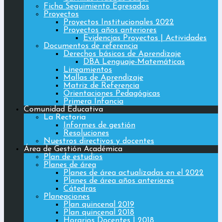
Ficha Seguimiento Egresados
Proyectos
Proyectos Institucionales 2022
Proyectos años anteriores
Evidencias Proyectos | Actividades
Documentos de referencia
Derechos básicos de Aprendizaje
DBA Lenguaje-Matemáticas
Lineamientos
Mallas de Aprendizaje
Matriz de Referencia
Orientaciones Pedagógicas
Primera Infancia
Comunidad Educativa
La Rectoria
Informes de gestión
Resoluciones
Nuestros directivos y docentes
Área de Gestión Académica
Plan de estudios
Planes de área
Planes de área actualizadas en el 2022
Planes de área años anteriores
Cátedras
Planeaciones
Plan quincenal 2019
Plan quincenal 2018
Horarios Docentes | 2018