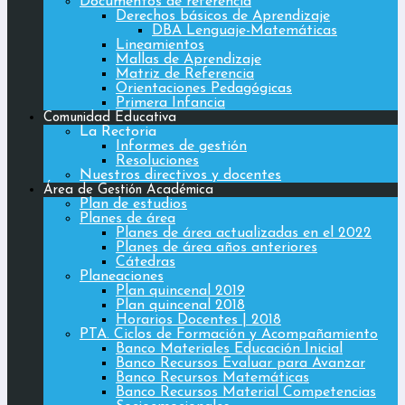
Documentos de referencia
Derechos básicos de Aprendizaje
DBA Lenguaje-Matemáticas
Lineamientos
Mallas de Aprendizaje
Matriz de Referencia
Orientaciones Pedagógicas
Primera Infancia
Comunidad Educativa
La Rectoria
Informes de gestión
Resoluciones
Nuestros directivos y docentes
Área de Gestión Académica
Plan de estudios
Planes de área
Planes de área actualizadas en el 2022
Planes de área años anteriores
Cátedras
Planeaciones
Plan quincenal 2019
Plan quincenal 2018
Horarios Docentes | 2018
PTA. Ciclos de Formación y Acompañamiento
Banco Materiales Educación Inicial
Banco Recursos Evaluar para Avanzar
Banco Recursos Matemáticas
Banco Recursos Material Competencias