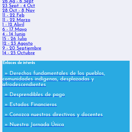
26 Ag - 6 Sept
23 Sept - 4 Oct
28 Oct - 8 Nov
11 - 22 Feb
11 - 22 Marzo
1 - 12 Abril
6 - 17 Mayo
4 - 14 Junio
15 - 26 Julio
12 - 23 Agosto
9 - 20 Septiembre
14 - 25 Octubre
Enlaces de interés
» Derechos fundamentales de los pueblos,
comunidades indígenas, desplazadas y
afrodescendientes
» Desprendibles de pago
» Estados Financieros
» Conozca nuestros directivos y docentes
» Nuestra Jornada Única