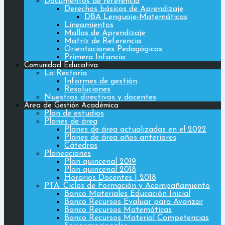
Documentos de referencia
Derechos básicos de Aprendizaje
DBA Lenguaje-Matemáticas
Lineamientos
Mallas de Aprendizaje
Matriz de Referencia
Orientaciones Pedagógicas
Primera Infancia
Comunidad Educativa
La Rectoria
Informes de gestión
Resoluciones
Nuestros directivos y docentes
Área de Gestión Académica
Plan de estudios
Planes de área
Planes de área actualizadas en el 2022
Planes de área años anteriores
Cátedras
Planeaciones
Plan quincenal 2019
Plan quincenal 2018
Horarios Docentes | 2018
PTA. Ciclos de Formación y Acompañamiento
Banco Materiales Educación Inicial
Banco Recursos Evaluar para Avanzar
Banco Recursos Matemáticas
Banco Recursos Material Competencias