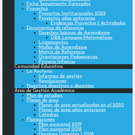
Ficha Seguimiento Egresados
Proyectos
Proyectos Institucionales 2022
Proyectos años anteriores
Evidencias Proyectos | Actividades
Documentos de referencia
Derechos básicos de Aprendizaje
DBA Lenguaje-Matemáticas
Lineamientos
Mallas de Aprendizaje
Matriz de Referencia
Orientaciones Pedagógicas
Primera Infancia
Comunidad Educativa
La Rectoria
Informes de gestión
Resoluciones
Nuestros directivos y docentes
Área de Gestión Académica
Plan de estudios
Planes de área
Planes de área actualizadas en el 2022
Planes de área años anteriores
Cátedras
Planeaciones
Plan quincenal 2019
Plan quincenal 2018
Horarios Docentes | 2018