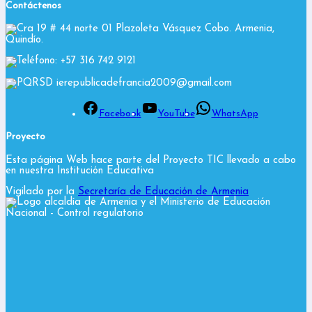
Contáctenos
Cra 19 # 44 norte 01 Plazoleta Vásquez Cobo. Armenia,
Quindío.
Teléfono: +57 316 742 9121
PQRSD ierepublicadefrancia2009@gmail.com
Facebook
YouTube
WhatsApp
Proyecto
Esta página Web hace parte del Proyecto TIC llevado a cabo
en nuestra Institución Educativa
Vigilado por la
Secretaría de Educación de Armenia
y el Ministerio de Educación
Nacional
- Control regulatorio