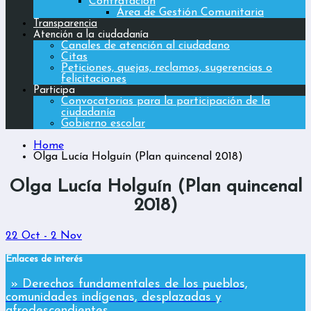
Contratación
Área de Gestión Comunitaria
Transparencia
Atención a la ciudadanía
Canales de atención al ciudadano
Citas
Peticiones, quejas, reclamos, sugerencias o
felicitaciones
Participa
Convocatorias para la participación de la
ciudadanía
Gobierno escolar
Home
Olga Lucía Holguín (Plan quincenal 2018)
Olga Lucía Holguín (Plan quincenal
2018)
22 Oct - 2 Nov
Enlaces de interés
» Derechos fundamentales de los pueblos,
comunidades indígenas, desplazadas y
afrodescendientes