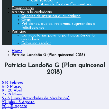
Contratación
Área de Gestión Comunitaria
Transparencia
Atención a la ciudadanía
Canales de atención al ciudadano
Citas
Peticiones, quejas, reclamos, sugerencias o
felicitaciones
Participa
Convocatorias para la participación de la
ciudadanía
Gobierno escolar
Home
Patricia Londoño G (Plan quincenal 2018)
Patricia Londoño G (Plan quincenal
2018)
5-16 Febrero
6-16 Marzo
9 - 20 Abril
7 - 18 Mayo
5 - 8 Junio (Actividades de Nivelación)
23 Julio - 3 Agosto
20 - 31 Agosto