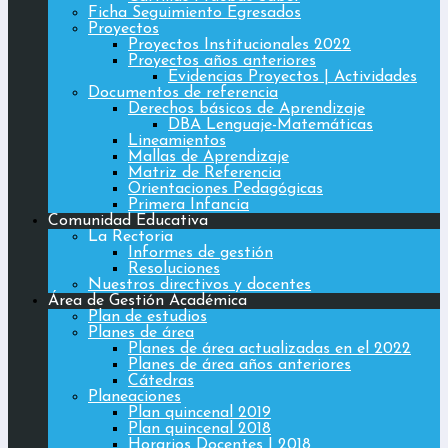
Ficha Seguimiento Egresados
Proyectos
Proyectos Institucionales 2022
Proyectos años anteriores
Evidencias Proyectos | Actividades
Documentos de referencia
Derechos básicos de Aprendizaje
DBA Lenguaje-Matemáticas
Lineamientos
Mallas de Aprendizaje
Matriz de Referencia
Orientaciones Pedagógicas
Primera Infancia
Comunidad Educativa
La Rectoria
Informes de gestión
Resoluciones
Nuestros directivos y docentes
Área de Gestión Académica
Plan de estudios
Planes de área
Planes de área actualizadas en el 2022
Planes de área años anteriores
Cátedras
Planeaciones
Plan quincenal 2019
Plan quincenal 2018
Horarios Docentes | 2018