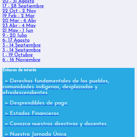
20 - 31 Agosto
17 - 28 Septiembre
22 Oct - 2 Nov
19 Feb - 2 Mar
20 Mar - 6 Abr
23 Abr - 4 May
21 May - 1 Jun
9 - 20 Julio
6- 17 Agosto
3 - 14 Septiembre
3 - 14 Septiembre
1 - 19 Octubre
6 - 16 Noviembre
Enlaces de interés
» Derechos fundamentales de los pueblos,
comunidades indígenas, desplazadas y
afrodescendientes
» Desprendibles de pago
» Estados Financieros
» Conozca nuestros directivos y docentes
» Nuestra Jornada Única