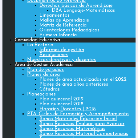
Documentos de referencia
Derechos básicos de Aprendizaje
DBA Lenguaje-Matemáticas
Lineamientos
Mallas de Aprendizaje
Matriz de Referencia
Orientaciones Pedagógicas
Primera Infancia
Comunidad Educativa
La Rectoria
Informes de gestión
Resoluciones
Nuestros directivos y docentes
Área de Gestión Académica
Plan de estudios
Planes de área
Planes de área actualizadas en el 2022
Planes de área años anteriores
Cátedras
Planeaciones
Plan quincenal 2019
Plan quincenal 2018
Horarios Docentes | 2018
PTA. Ciclos de Formación y Acompañamiento
Banco Materiales Educación Inicial
Banco Recursos Evaluar para Avanzar
Banco Recursos Matemáticas
Banco Recursos Material Competencias