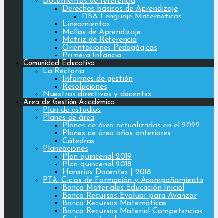
Documentos de referencia
Derechos básicos de Aprendizaje
DBA Lenguaje-Matemáticas
Lineamientos
Mallas de Aprendizaje
Matriz de Referencia
Orientaciones Pedagógicas
Primera Infancia
Comunidad Educativa
La Rectoria
Informes de gestión
Resoluciones
Nuestros directivos y docentes
Área de Gestión Académica
Plan de estudios
Planes de área
Planes de área actualizadas en el 2022
Planes de área años anteriores
Cátedras
Planeaciones
Plan quincenal 2019
Plan quincenal 2018
Horarios Docentes | 2018
PTA. Ciclos de Formación y Acompañamiento
Banco Materiales Educación Inicial
Banco Recursos Evaluar para Avanzar
Banco Recursos Matemáticas
Banco Recursos Material Competencias