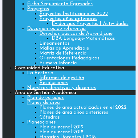
Ficha Seguimiento Egresados
Proyectos
Proyectos Institucionales 2022
Proyectos años anteriores
Evidencias Proyectos | Actividades
Documentos de referencia
Derechos básicos de Aprendizaje
DBA Lenguaje-Matemáticas
Lineamientos
Mallas de Aprendizaje
Matriz de Referencia
Orientaciones Pedagógicas
Primera Infancia
Comunidad Educativa
La Rectoria
Informes de gestión
Resoluciones
Nuestros directivos y docentes
Área de Gestión Académica
Plan de estudios
Planes de área
Planes de área actualizadas en el 2022
Planes de área años anteriores
Cátedras
Planeaciones
Plan quincenal 2019
Plan quincenal 2018
Horarios Docentes | 2018