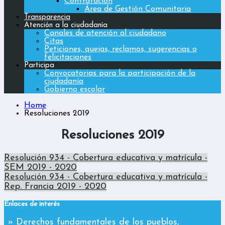
Contratación
Área de Gestión Comunitaria
Transparencia
Atención a la ciudadanía
Canales de atención al ciudadano
Citas
Peticiones, quejas, reclamos, sugerencias o
felicitaciones
Participa
Convocatorias para la participación de la
ciudadanía
Gobierno escolar
Home
Resoluciones 2019
Resoluciones 2019
Resolución 934 - Cobertura educativa y matrícula -
SEM 2019 - 2020
Resolución 934 - Cobertura educativa y matrícula -
Rep. Francia 2019 - 2020
Enlaces de interés
» Derechos fundamentales de los pueblos,