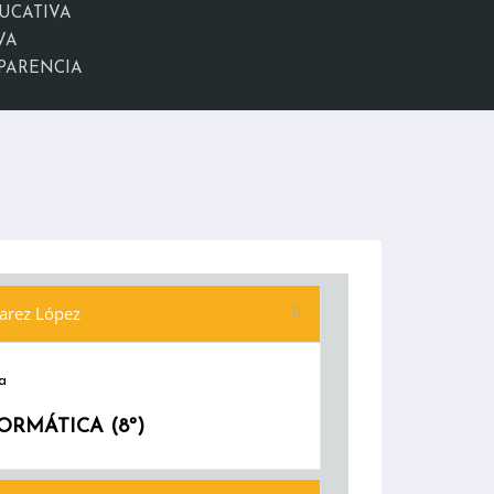
UCATIVA
VA
PARENCIA
arez López
a
ORMÁTICA (8º)