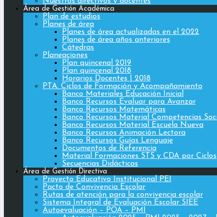
Nuestros directivos y docentes
Área de Gestión Académica
Plan de estudios
Planes de área
Planes de área actualizadas en el 2022
Planes de área años anteriores
Cátedras
Planeaciones
Plan quincenal 2019
Plan quincenal 2018
Horarios Docentes | 2018
PTA. Ciclos de Formación y Acompañamiento
Banco Materiales Educación Inicial
Banco Recursos Evaluar para Avanzar
Banco Recursos Matemáticas
Banco Recursos Material Competencias Soc
Banco Recursos Material Escuela Nueva
Banco Recursos Animación Lectora
Banco Recursos Guías Lenguaje
Documentos de Referencia
Material Formaciones STS y CDA por Ciclos
Secuencias Didácticas
Área de Gestión Directiva
Proyecto Educativo Institucional PEI
Pacto de Convivencia Escolar
Rutas de atención para la convivencia escolar
Sistema Integral de Evaluación Escolar SIEE
Autoevaluación – POA – PMI