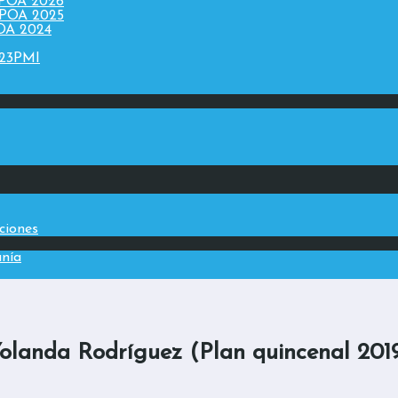
 POA 2026
 POA 2025
POA 2024
023PMI
aciones
anía
olanda Rodríguez (Plan quincenal 201