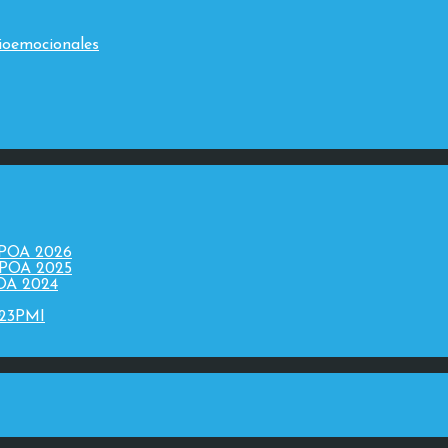
ioemocionales
 POA 2026
 POA 2025
POA 2024
023PMI