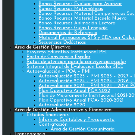
Banco Recursos Evaluar para Avanzar
Banco Recursos Matemáticas
Banco Recursos Material Competencias Soc
Banco Recursos Material Escuela Nueva
Banco Recursos Animación Lectora
Banco Recursos Guías Lenguaje
Documentos de Referencia
Material Formaciones STS y CDA por Ciclos
Secuencias Didácticas
Área de Gestión Directiva
Proyecto Educativo Institucional PEI
Pacto de Convivencia Escolar
Rutas de atención para la convivencia escolar
Sistema Integral de Evaluación Escolar SIEE
Autoevaluación – POA – PMI
Autoevaluación 2025 – PMI 2025 – 2027 –
Autoevaluación 2024 – PMI 2024 – 2026 –
Autoevaluación 2023 – PMI 2024 – 2026 
Plan Operativo Anual POA 2022
Plan de Mejoramiento Institucional 2021-2
Plan Operativo Anual POA- 2020-2021
Autoevaluación 2020
Área de Gestión Administrativa y Financiera
Estados financieros
Informes Contables y Presupuesto
Contratación
Área de Gestión Comunitaria
Transparencia