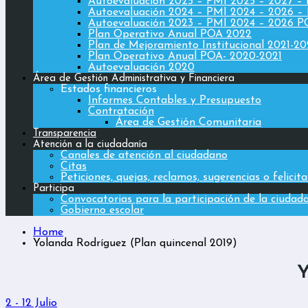
Autoevaluación 2025 – PMI 2025 – 2027 –
Autoevaluación 2024 – PMI 2024 – 2026 –
Autoevaluación 2023 – PMI 2024 – 2026 
Plan Operativo Anual POA 2022
Plan de Mejoramiento Institucional 2021-2
Plan Operativo Anual POA- 2020-2021
Autoevaluación 2020
Área de Gestión Administrativa y Financiera
Estados financieros
Informes Contables y Presupuesto
Contratación
Área de Gestión Comunitaria
Transparencia
Atención a la ciudadanía
Canales de atención al ciudadano
Citas
Peticiones, quejas, reclamos, sugerencias o felicit
Participa
Convocatorias para la participación de la ciudad
Gobierno escolar
Home
Yolanda Rodríguez (Plan quincenal 2019)
Y
2 - 12 Julio