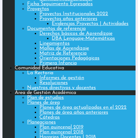
Ficha Seguimiento Egresados
Proyectos
Proyectos Institucionales 2022
Proyectos años anteriores
Evidencias Proyectos | Actividades
Documentos de referencia
Derechos básicos de Aprendizaje
DBA Lenguaje-Matemáticas
Lineamientos
Mallas de Aprendizaje
Matriz de Referencia
Orientaciones Pedagógicas
Primera Infancia
Comunidad Educativa
La Rectoria
Informes de gestión
Resoluciones
Nuestros directivos y docentes
Área de Gestión Académica
Plan de estudios
Planes de área
Planes de área actualizadas en el 2022
Planes de área años anteriores
Cátedras
Planeaciones
Plan quincenal 2019
Plan quincenal 2018
Horarios Docentes | 2018