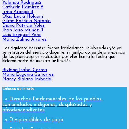
Yolanda Rodríguez
Catherin Ramírez B
Irma Arango B
Olga Lucía Holguín
Gilma Patricia Naranjo
Diana Patricia Vélez
Jhon Jairo Muñoz R
Luis Ezequiel Vera
Maria Zulma Álvarez
Los siguiente docentes fueron trasladados, re-ubicados y/o ya
se retiraron del ejercicio docente, sin embargo, se deja evidencia
de las
planeaciones
realizadas por ellos hasta la fecha que
hicieron parte de nuestra Institución.
Biviana Isabel Correa
Maria Eugenia Gutierrez
Nancy Bibiana Imbachí
Enlaces de interés
» Derechos fundamentales de los pueblos,
comunidades indígenas, desplazadas y
afrodescendientes
» Desprendibles de pago