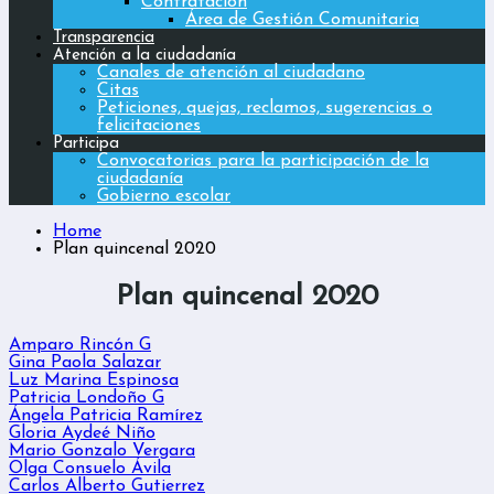
Contratación
Área de Gestión Comunitaria
Transparencia
Atención a la ciudadanía
Canales de atención al ciudadano
Citas
Peticiones, quejas, reclamos, sugerencias o
felicitaciones
Participa
Convocatorias para la participación de la
ciudadanía
Gobierno escolar
Home
Plan quincenal 2020
Plan quincenal 2020
Amparo Rincón G
Gina Paola Salazar
Luz Marina Espinosa
Patricia Londoño G
Ángela Patricia Ramírez
Gloria Aydeé Niño
Mario Gonzalo Vergara
Olga Consuelo Ávila
Carlos Alberto Gutierrez