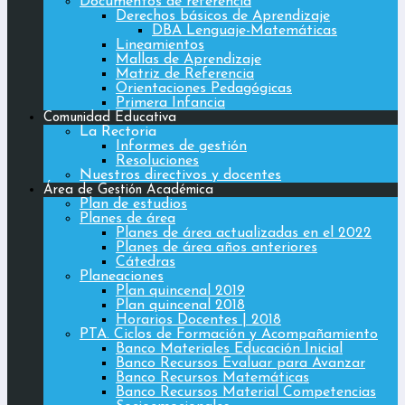
Documentos de referencia
Derechos básicos de Aprendizaje
DBA Lenguaje-Matemáticas
Lineamientos
Mallas de Aprendizaje
Matriz de Referencia
Orientaciones Pedagógicas
Primera Infancia
Comunidad Educativa
La Rectoria
Informes de gestión
Resoluciones
Nuestros directivos y docentes
Área de Gestión Académica
Plan de estudios
Planes de área
Planes de área actualizadas en el 2022
Planes de área años anteriores
Cátedras
Planeaciones
Plan quincenal 2019
Plan quincenal 2018
Horarios Docentes | 2018
PTA. Ciclos de Formación y Acompañamiento
Banco Materiales Educación Inicial
Banco Recursos Evaluar para Avanzar
Banco Recursos Matemáticas
Banco Recursos Material Competencias